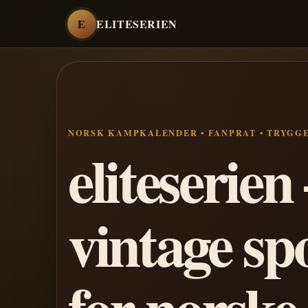
E
ELITESERIEN
NORSK KAMPKALENDER • FANPRAT • TRYGG
eliteserie
vintage sp
for norske