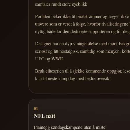
samtaler rundt store øyeblikk.
Portalen peker ikke til piratstrømmer og legger ikke i
utøvere som er verdt å følge, hvorfor rivaliseringen
nyttig både for den dedikerte supporteren og for d
Designet har en dyp vintagefølelse med mørk bakgrun
seriøst og litt nostalgisk, samtidig som menyen, k
UFC og WWE.
Bruk eliteserien til å sjekke kommende oppgjør, les
klar til neste kampdag med bedre oversikt.
01
NFL natt
Planlegg søndagskampene uten å miste