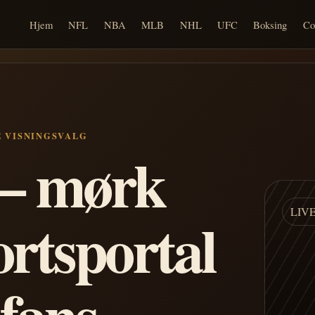
Hjem
NFL
NBA
MLB
NHL
UFC
Boksing
Co
E VISNINGSVALG
n – mørk
LIV
ortsportal
 fans