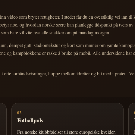
nn video som bryter rettigheter. I stedet får du en oversiktlig vei inn til
e betyr noe, og hvordan norske seere kan planlegge tidspunkt på tvers av
eg som bare vil vite hva alle snakker om på mandag morgen.
n, dempet gull, stadiontekstur og kort som minner om gamle kampplakate
ortene og kampblokkene er raske å bruke på mobil. Alle undersidene har
e korte forhåndsvisninger, hoppe mellom idretter og bli med i praten. 
02
Fotballpuls
Fra norske klubbfølelser til store europeiske kvelder.