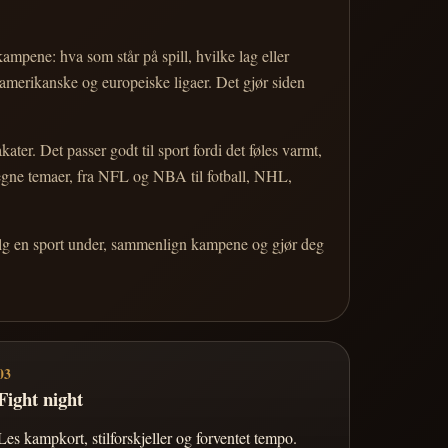
 kampene: hva som står på spill, hvilke lag eller
 amerikanske og europeiske ligaer. Det gjør siden
r. Det passer godt til sport fordi det føles varmt,
 egne temaer, fra NFL og NBA til fotball, NHL,
Velg en sport under, sammenlign kampene og gjør deg
03
Fight night
Les kampkort, stilforskjeller og forventet tempo.