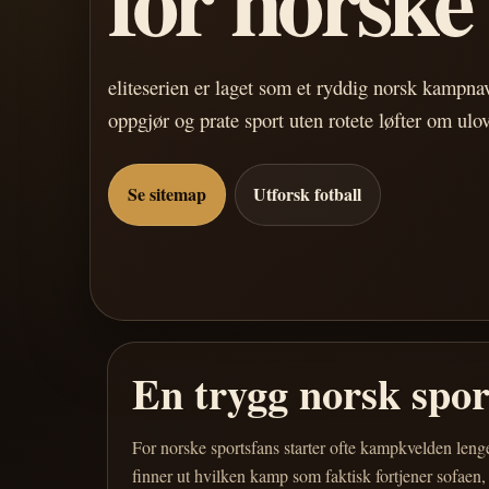
eliteserien er laget som et ryddig norsk kampn
oppgjør og prate sport uten rotete løfter om ulo
Se sitemap
Utforsk fotball
En trygg norsk spo
For norske sportsfans starter ofte kampkvelden leng
finner ut hvilken kamp som faktisk fortjener sofaen,