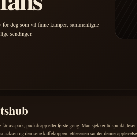
av for deg som vil finne kamper, sammenligne
vlige sendinger.
rtshub
e før avspark, puckdropp eller første gong. Man sjekker tidspunkt, les
 snacksen og den sene kaffekoppen. eliteserien samler denne opplevelsen