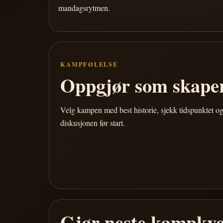
mandagsrytmen.
KAMPFØLELSE
Oppgjør som skaper
Velg kampen med best historie, sjekk tidspunktet og
diskusjonen før start.
Gjør neste kampkve