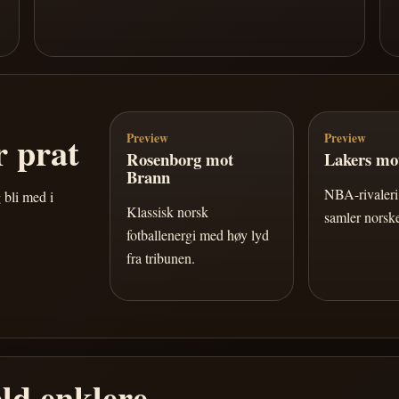
 prat
Preview
Preview
Rosenborg mot
Lakers mot
Brann
NBA-rivaleri 
 bli med i
Klassisk norsk
samler norske
fotballenergi med høy lyd
fra tribunen.
ld enklere