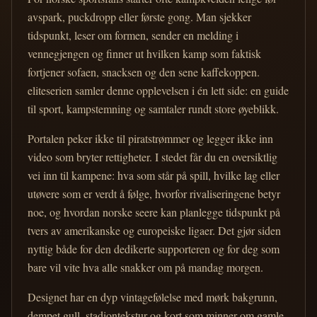
avspark, puckdropp eller første gong. Man sjekker
tidspunkt, leser om formen, sender en melding i
vennegjengen og finner ut hvilken kamp som faktisk
fortjener sofaen, snacksen og den sene kaffekoppen.
eliteserien samler denne opplevelsen i én lett side: en guide
til sport, kampstemning og samtaler rundt store øyeblikk.
Portalen peker ikke til piratstrømmer og legger ikke inn
video som bryter rettigheter. I stedet får du en oversiktlig
vei inn til kampene: hva som står på spill, hvilke lag eller
utøvere som er verdt å følge, hvorfor rivaliseringene betyr
noe, og hvordan norske seere kan planlegge tidspunkt på
tvers av amerikanske og europeiske ligaer. Det gjør siden
nyttig både for den dedikerte supporteren og for deg som
bare vil vite hva alle snakker om på mandag morgen.
Designet har en dyp vintagefølelse med mørk bakgrunn,
dempet gull, stadiontekstur og kort som minner om gamle