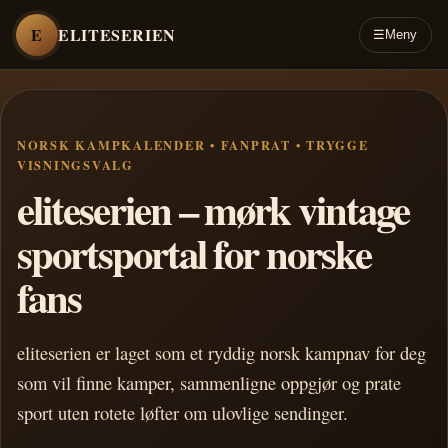
E
ELITESERIEN
☰
Meny
NORSK KAMPKALENDER • FANPRAT • TRYGGE
VISNINGSVALG
eliteserien – mørk vintage
sportsportal for norske
fans
eliteserien er laget som et ryddig norsk kampnav for deg
som vil finne kamper, sammenligne oppgjør og prate
sport uten rotete løfter om ulovlige sendinger.