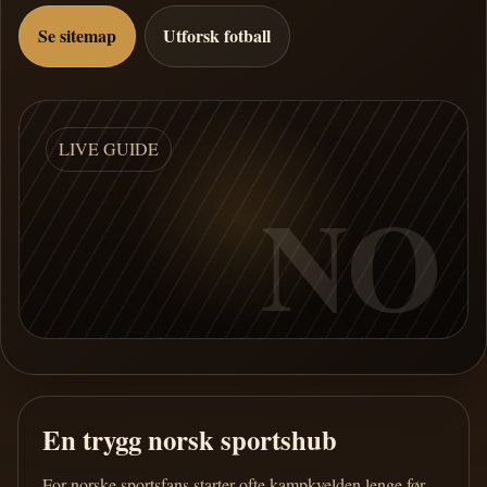
Se sitemap
Utforsk fotball
LIVE GUIDE
NO
En trygg norsk sportshub
For norske sportsfans starter ofte kampkvelden lenge før