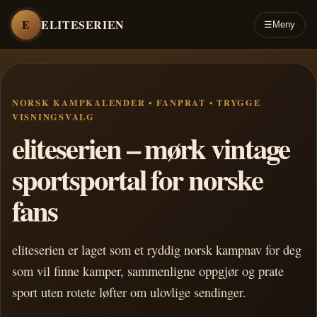
E
ELITESERIEN
☰
Meny
NORSK KAMPKALENDER • FANPRAT • TRYGGE
VISNINGSVALG
eliteserien – mørk vintage
sportsportal for norske
fans
eliteserien er laget som et ryddig norsk kampnav for deg
som vil finne kamper, sammenligne oppgjør og prate
sport uten rotete løfter om ulovlige sendinger.