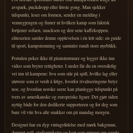
avspark, puckdropp eller første gong. Man sjekker
tidspunkt, leser om formen, sender en melding i
vennegjengen og finner ut hvilken kamp som faktisk
fortjener sofaen, snacksen og den sene kaffekoppen.
eliteserien samler denne opplevelsen i én lett side: en guide
til sport, kampstemning og samtaler rundt store øyeblikk.
Portalen peker ikke til piratstrømmer og legger ikke inn
video som bryter rettigheter. I stedet får du en oversiktlig
vei inn til kampene: hva som står på spill, hvilke lag eller
utøvere som er verdt å følge, hvorfor rivaliseringene betyr
noe, og hvordan norske seere kan planlegge tidspunkt på
tvers av amerikanske og europeiske ligaer. Det gjør siden
nyttig både for den dedikerte supporteren og for deg som
bare vil vite hva alle snakker om på mandag morgen.
Designet har en dyp vintagefølelse med mørk bakgrunn,
dempet gull, stadiontekstur og kort som minner om gamle