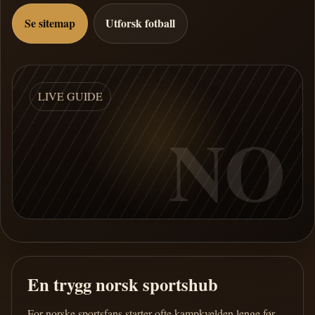
Se sitemap
Utforsk fotball
LIVE GUIDE
NO
En trygg norsk sportshub
For norske sportsfans starter ofte kampkvelden lenge før