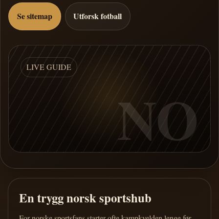
Se sitemap
Utforsk fotball
LIVE GUIDE
NO
En trygg norsk sportshub
For norske sportsfans starter ofte kampkvelden lenge før