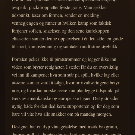
avspark, puckdropp eller første gong. Man sjekker
tidspunkt, leser om formen, sender en melding i
vennegjengen og finner ut hvilken kamp som faktisk
fortjener sofaen, snacksen og den sene kaffekoppen.
eliteserien samler denne opplevelsen i én lett side: en guide
til sport, kampstemning og samtaler rundt store øyeblikk.
Portalen peker ikke til piratstrømmer og legger ikke inn
video som bryter rettigheter. I stedet får du en oversiktlig
vei inn til kampene: hva som står på spill, hvilke lag eller
utøvere som er verdt å følge, hvorfor rivaliseringene betyr
noe, og hvordan norske seere kan planlegge tidspunkt på
tvers av amerikanske og europeiske ligaer. Det gjør siden
nyttig både for den dedikerte supporteren og for deg som
bare vil vite hva alle snakker om på mandag morgen.
Designet har en dyp vintagefølelse med mørk bakgrunn,
dempet gull, stadiontekstur og kort som minner om gamle