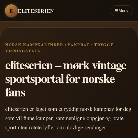
E
ELITESERIEN
☰
Meny
NORSK KAMPKALENDER • FANPRAT • TRYGGE
VISNINGSVALG
eliteserien – mørk vintage
sportsportal for norske
fans
eliteserien er laget som et ryddig norsk kampnav for deg
som vil finne kamper, sammenligne oppgjør og prate
sport uten rotete løfter om ulovlige sendinger.