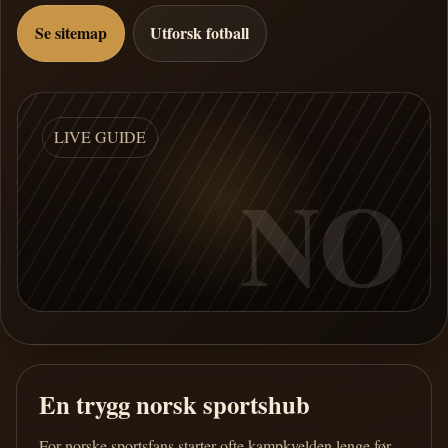
Se sitemap
Utforsk fotball
LIVE GUIDE
NO
En trygg norsk sportshub
For norske sportsfans starter ofte kampkvelden lenge før