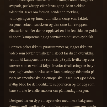
avspark, puckdropp eller første gong. Man sjekker
tidspunkt, leser om formen, sender en melding i
vennegjengen og finner ut hvilken kamp som faktisk
fortjener sofaen, snacksen og den sene kaffekoppen.
eliteserien samler denne opplevelsen i én lett side: en guide
til sport, kampstemning og samtaler rundt store øyeblikk.
Portalen peker ikke til piratstrømmer og legger ikke inn
video som bryter rettigheter. I stedet får du en oversiktlig
vei inn til kampene: hva som står på spill, hvilke lag eller
utøvere som er verdt å følge, hvorfor rivaliseringene betyr
noe, og hvordan norske seere kan planlegge tidspunkt på
tvers av amerikanske og europeiske ligaer. Det gjør siden
nyttig både for den dedikerte supporteren og for deg som
bare vil vite hva alle snakker om på mandag morgen.
Designet har en dyp vintagefølelse med mørk bakgrunn,
dempet gull, stadiontekstur og kort som minner om gamle