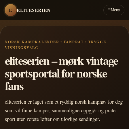
E
ELITESERIEN
☰
Meny
NORSK KAMPKALENDER • FANPRAT • TRYGGE
VISNINGSVALG
eliteserien – mørk vintage
sportsportal for norske
fans
eliteserien er laget som et ryddig norsk kampnav for deg
som vil finne kamper, sammenligne oppgjør og prate
sport uten rotete løfter om ulovlige sendinger.