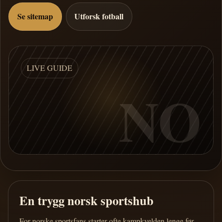
Se sitemap
Utforsk fotball
LIVE GUIDE
NO
En trygg norsk sportshub
For norske sportsfans starter ofte kampkvelden lenge før