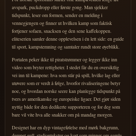
avspark, puckdropp eller første gong. Man sjekker
tidspunkt, leser om formen, sender en melding i
vennegjengen og finner ut hvilken kamp som faktisk
fortjener sofaen, snacksen og den sene kaffekoppen.
eliteserien samler denne opplevelsen i én lett side: en guide
til sport, kampstemning og samtaler rundt store øyeblikk.
Portalen peker ikke til piratstrømmer og legger ikke inn
video som bryter rettigheter. I stedet får du en oversiktlig
vei inn til kampene: hva som står på spill, hvilke lag eller
utøvere som er verdt å følge, hvorfor rivaliseringene betyr
noe, og hvordan norske seere kan planlegge tidspunkt på
tvers av amerikanske og europeiske ligaer. Det gjør siden
nyttig både for den dedikerte supporteren og for deg som
bare vil vite hva alle snakker om på mandag morgen.
Designet har en dyp vintagefølelse med mørk bakgrunn,
dempet gull, stadiontekstur og kort som minner om gamle