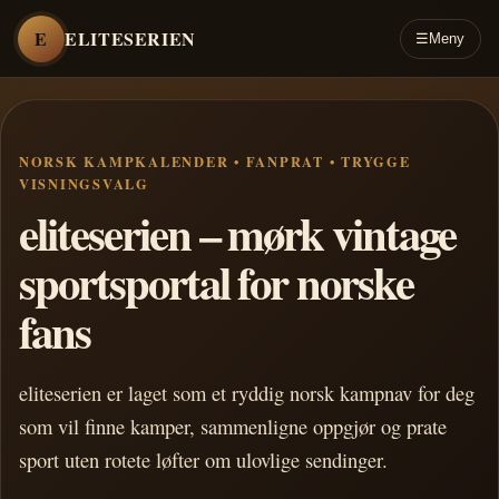
E
ELITESERIEN
☰
Meny
NORSK KAMPKALENDER • FANPRAT • TRYGGE
VISNINGSVALG
eliteserien – mørk vintage
sportsportal for norske
fans
eliteserien er laget som et ryddig norsk kampnav for deg
som vil finne kamper, sammenligne oppgjør og prate
sport uten rotete løfter om ulovlige sendinger.