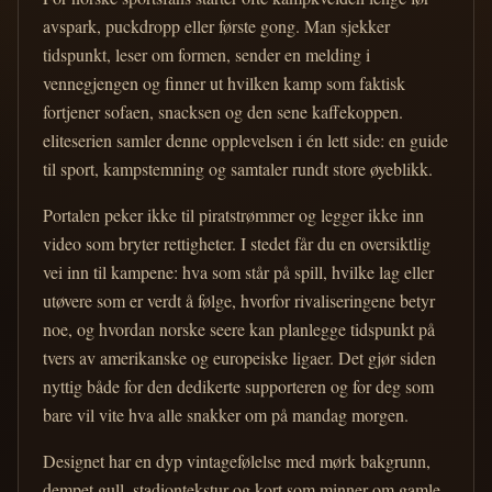
avspark, puckdropp eller første gong. Man sjekker
tidspunkt, leser om formen, sender en melding i
vennegjengen og finner ut hvilken kamp som faktisk
fortjener sofaen, snacksen og den sene kaffekoppen.
eliteserien samler denne opplevelsen i én lett side: en guide
til sport, kampstemning og samtaler rundt store øyeblikk.
Portalen peker ikke til piratstrømmer og legger ikke inn
video som bryter rettigheter. I stedet får du en oversiktlig
vei inn til kampene: hva som står på spill, hvilke lag eller
utøvere som er verdt å følge, hvorfor rivaliseringene betyr
noe, og hvordan norske seere kan planlegge tidspunkt på
tvers av amerikanske og europeiske ligaer. Det gjør siden
nyttig både for den dedikerte supporteren og for deg som
bare vil vite hva alle snakker om på mandag morgen.
Designet har en dyp vintagefølelse med mørk bakgrunn,
dempet gull, stadiontekstur og kort som minner om gamle