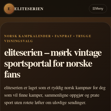
E
ELITESERIEN
☰
Meny
NORSK KAMPKALENDER • FANPRAT • TRYGGE
VISNINGSVALG
eliteserien – mørk vintage
sportsportal for norske
fans
eliteserien er laget som et ryddig norsk kampnav for deg
som vil finne kamper, sammenligne oppgjør og prate
sport uten rotete løfter om ulovlige sendinger.