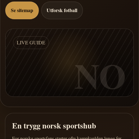
Se sitemap
Utforsk fotball
LIVE GUIDE
NO
En trygg norsk sportshub
For norske sportsfans starter ofte kampkvelden lenge før