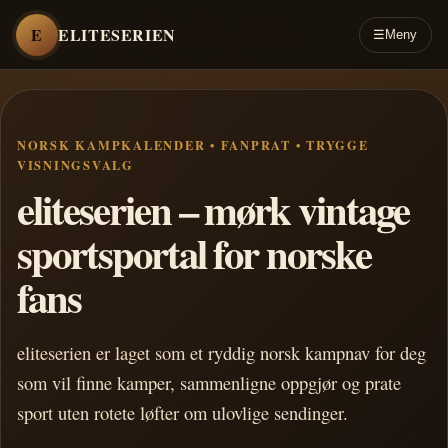
E
ELITESERIEN
☰
Meny
NORSK KAMPKALENDER • FANPRAT • TRYGGE
VISNINGSVALG
eliteserien – mørk vintage
sportsportal for norske
fans
eliteserien er laget som et ryddig norsk kampnav for deg
som vil finne kamper, sammenligne oppgjør og prate
sport uten rotete løfter om ulovlige sendinger.