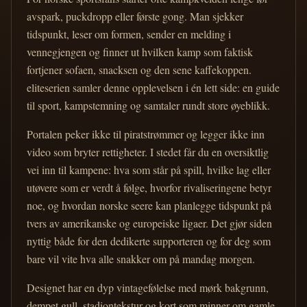
avspark, puckdropp eller første gong. Man sjekker
tidspunkt, leser om formen, sender en melding i
vennegjengen og finner ut hvilken kamp som faktisk
fortjener sofaen, snacksen og den sene kaffekoppen.
eliteserien samler denne opplevelsen i én lett side: en guide
til sport, kampstemning og samtaler rundt store øyeblikk.
Portalen peker ikke til piratstrømmer og legger ikke inn
video som bryter rettigheter. I stedet får du en oversiktlig
vei inn til kampene: hva som står på spill, hvilke lag eller
utøvere som er verdt å følge, hvorfor rivaliseringene betyr
noe, og hvordan norske seere kan planlegge tidspunkt på
tvers av amerikanske og europeiske ligaer. Det gjør siden
nyttig både for den dedikerte supporteren og for deg som
bare vil vite hva alle snakker om på mandag morgen.
Designet har en dyp vintagefølelse med mørk bakgrunn,
dempet gull, stadiontekstur og kort som minner om gamle