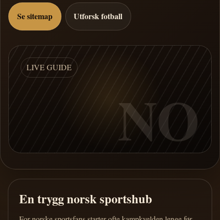
Se sitemap
Utforsk fotball
LIVE GUIDE
NO
En trygg norsk sportshub
For norske sportsfans starter ofte kampkvelden lenge før