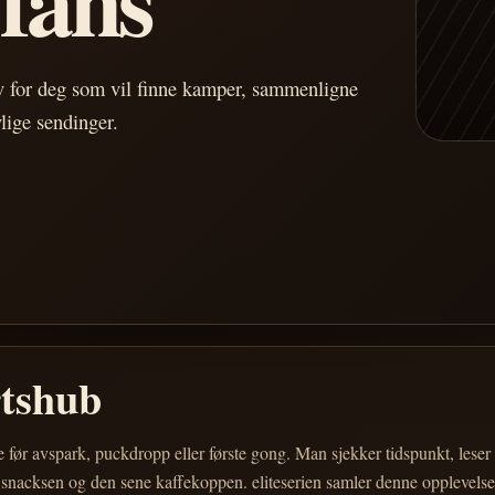
av for deg som vil finne kamper, sammenligne
vlige sendinger.
rtshub
e før avspark, puckdropp eller første gong. Man sjekker tidspunkt, les
 snacksen og den sene kaffekoppen. eliteserien samler denne opplevelsen