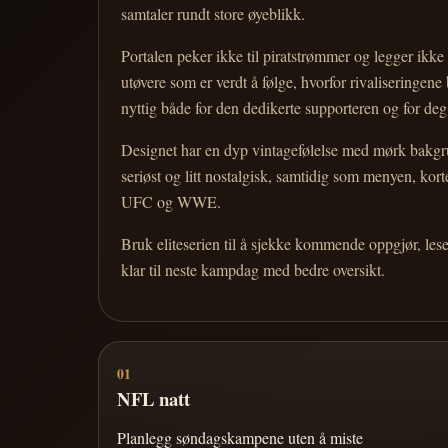
samtaler rundt store øyeblikk.
Portalen peker ikke til piratstrømmer og legger ikke i
utøvere som er verdt å følge, hvorfor rivaliseringen
nyttig både for den dedikerte supporteren og for d
Designet har en dyp vintagefølelse med mørk bakgrun
seriøst og litt nostalgisk, samtidig som menyen, k
UFC og WWE.
Bruk eliteserien til å sjekke kommende oppgjør, les
klar til neste kampdag med bedre oversikt.
01
NFL natt
Planlegg søndagskampene uten å miste