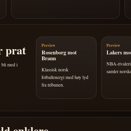
 prat
Preview
Preview
Rosenborg mot
Lakers mot
Brann
NBA-rivaleri 
 bli med i
Klassisk norsk
samler norske
fotballenergi med høy lyd
fra tribunen.
ld enklere