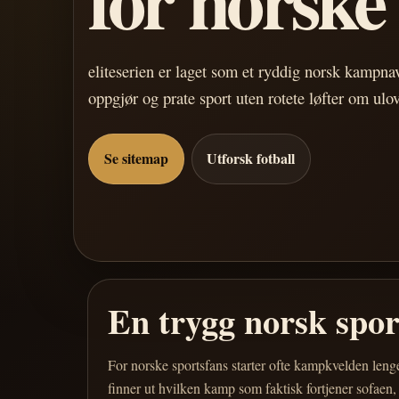
eliteserien er laget som et ryddig norsk kampn
oppgjør og prate sport uten rotete løfter om ulo
Se sitemap
Utforsk fotball
En trygg norsk spo
For norske sportsfans starter ofte kampkvelden leng
finner ut hvilken kamp som faktisk fortjener sofaen,