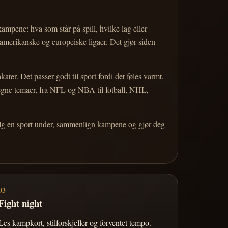
 kampene: hva som står på spill, hvilke lag eller
 amerikanske og europeiske ligaer. Det gjør siden
r. Det passer godt til sport fordi det føles varmt,
 egne temaer, fra NFL og NBA til fotball, NHL,
Velg en sport under, sammenlign kampene og gjør deg
03
Fight night
Les kampkort, stilforskjeller og forventet tempo.