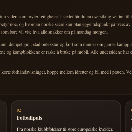
nn video som bryter rettigheter. I stedet får du en oversiktlig vei inn til
e betyr noe, og hvordan norske seere kan planlegge tidspunkt på tvers av
eg som bare vil vite hva alle snakker om på mandag morgen.
n, dempet gull, stadiontekstur og kort som minner om gamle kampplakate
ortene og kampblokkene er raske å bruke på mobil. Alle undersidene har
e korte forhåndsvisninger, hoppe mellom idretter og bli med i praten. 
02
Fotballpuls
Fra norske klubbfølelser til store europeiske kvelder.