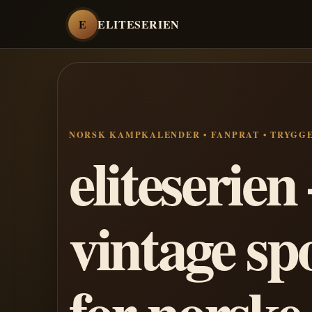
E
ELITESERIEN
NORSK KAMPKALENDER • FANPRAT • TRYGG
eliteserie
vintage sp
for norske