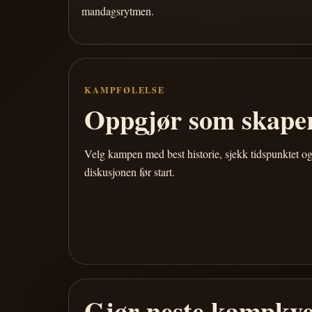
mandagsrytmen.
KAMPFØLELSE
Oppgjør som skaper
Velg kampen med best historie, sjekk tidspunktet og
diskusjonen før start.
Gjør neste kampkve