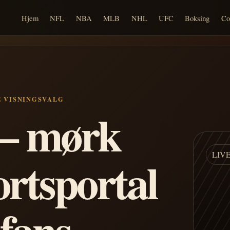
Hjem
NFL
NBA
MLB
NHL
UFC
Boksing
Co
E VISNINGSVALG
n – mørk
LIV
ortsportal
 fans