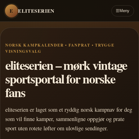
E
ELITESERIEN
☰
Meny
NORSK KAMPKALENDER • FANPRAT • TRYGGE
VISNINGSVALG
eliteserien – mørk vintage
sportsportal for norske
fans
eliteserien er laget som et ryddig norsk kampnav for deg
som vil finne kamper, sammenligne oppgjør og prate
sport uten rotete løfter om ulovlige sendinger.