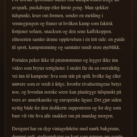
avspark, puckdropp eller første gong. Man sjekker
tidspunkt, leser om formen, sender en melding i
vennegjengen og finner ut hvilken kamp som faktisk
fortjener sofaen, snacksen og den sene kaffekoppen.
eliteserien samler denne opplevelsen i én lett side: en guide
til sport, kampstemning og samtaler rundt store øyeblikk.
Portalen peker ikke til piratstrømmer og legger ikke inn
video som bryter rettigheter. I stedet får du en oversiktlig
vei inn til kampene: hva som står på spill, hvilke lag eller
utøvere som er verdt å følge, hvorfor rivaliseringene betyr
noe, og hvordan norske seere kan planlegge tidspunkt på
tvers av amerikanske og europeiske ligaer. Det gjør siden
nyttig både for den dedikerte supporteren og for deg som
bare vil vite hva alle snakker om på mandag morgen.
Designet har en dyp vintagefølelse med mørk bakgrunn,
dempet gull, stadiontekstur og kort som minner om gamle