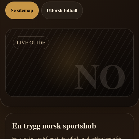
Se sitemap
Utforsk fotball
LIVE GUIDE
NO
En trygg norsk sportshub
For norske sportsfans starter ofte kampkvelden lenge før