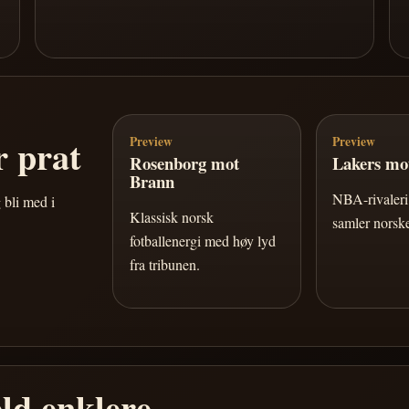
 prat
Preview
Preview
Rosenborg mot
Lakers mot
Brann
NBA-rivaleri 
 bli med i
Klassisk norsk
samler norske
fotballenergi med høy lyd
fra tribunen.
ld enklere