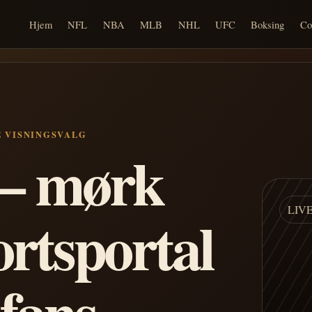
Hjem
NFL
NBA
MLB
NHL
UFC
Boksing
Co
E VISNINGSVALG
n – mørk
LIV
ortsportal
 fans