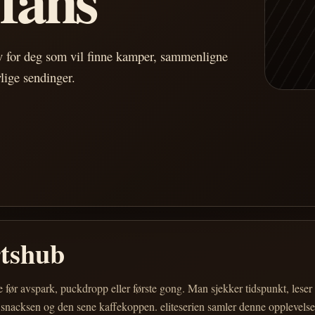
av for deg som vil finne kamper, sammenligne
vlige sendinger.
rtshub
e før avspark, puckdropp eller første gong. Man sjekker tidspunkt, les
 snacksen og den sene kaffekoppen. eliteserien samler denne opplevelsen