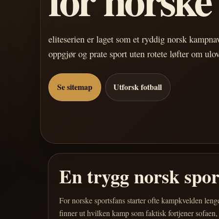
eliteserien er laget som et ryddig norsk kampn
oppgjør og prate sport uten rotete løfter om ulo
Se sitemap
Utforsk fotball
En trygg norsk spo
For norske sportsfans starter ofte kampkvelden leng
finner ut hvilken kamp som faktisk fortjener sofaen,