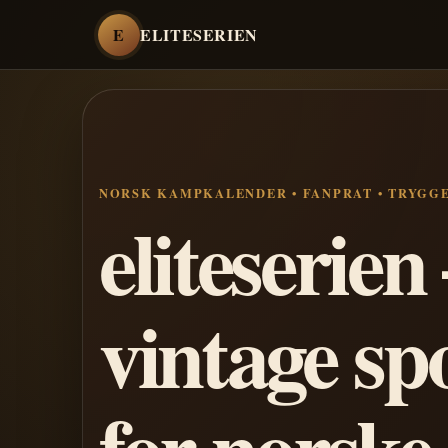
E
ELITESERIEN
NORSK KAMPKALENDER • FANPRAT • TRYGG
eliteserie
vintage sp
for norske