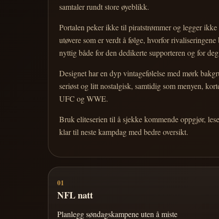
samtaler rundt store øyeblikk.
Portalen peker ikke til piratstrømmer og legger ikke i
utøvere som er verdt å følge, hvorfor rivaliseringen
nyttig både for den dedikerte supporteren og for d
Designet har en dyp vintagefølelse med mørk bakgrun
seriøst og litt nostalgisk, samtidig som menyen, k
UFC og WWE.
Bruk eliteserien til å sjekke kommende oppgjør, les
klar til neste kampdag med bedre oversikt.
01
NFL natt
Planlegg søndagskampene uten å miste