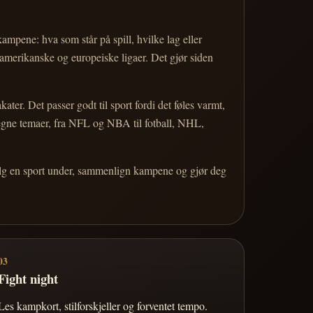
 kampene: hva som står på spill, hvilke lag eller
 amerikanske og europeiske ligaer. Det gjør siden
r. Det passer godt til sport fordi det føles varmt,
 egne temaer, fra NFL og NBA til fotball, NHL,
Velg en sport under, sammenlign kampene og gjør deg
03
Fight night
Les kampkort, stilforskjeller og forventet tempo.