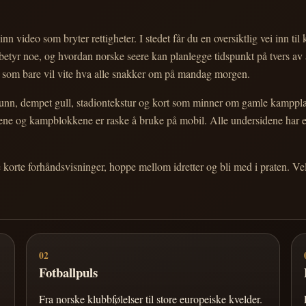
nn video som bryter rettigheter. I stedet får du en oversiktlig vei inn til
e betyr noe, og hvordan norske seere kan planlegge tidspunkt på tvers av
eg som bare vil vite hva alle snakker om på mandag morgen.
n, dempet gull, stadiontekstur og kort som minner om gamle kampplakate
ortene og kampblokkene er raske å bruke på mobil. Alle undersidene har
e korte forhåndsvisninger, hoppe mellom idretter og bli med i praten. 
02
Fotballpuls
Fra norske klubbfølelser til store europeiske kvelder.