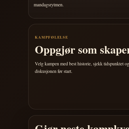
mandagsrytmen.
KAMPFØLELSE
Oppgjør som skaper
Velg kampen med best historie, sjekk tidspunktet og
diskusjonen før start.
Gjør neste kampkve