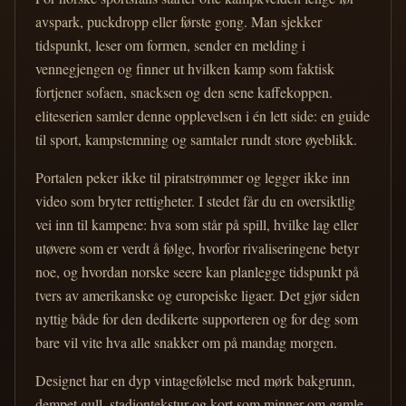
avspark, puckdropp eller første gong. Man sjekker
tidspunkt, leser om formen, sender en melding i
vennegjengen og finner ut hvilken kamp som faktisk
fortjener sofaen, snacksen og den sene kaffekoppen.
eliteserien samler denne opplevelsen i én lett side: en guide
til sport, kampstemning og samtaler rundt store øyeblikk.
Portalen peker ikke til piratstrømmer og legger ikke inn
video som bryter rettigheter. I stedet får du en oversiktlig
vei inn til kampene: hva som står på spill, hvilke lag eller
utøvere som er verdt å følge, hvorfor rivaliseringene betyr
noe, og hvordan norske seere kan planlegge tidspunkt på
tvers av amerikanske og europeiske ligaer. Det gjør siden
nyttig både for den dedikerte supporteren og for deg som
bare vil vite hva alle snakker om på mandag morgen.
Designet har en dyp vintagefølelse med mørk bakgrunn,
dempet gull, stadiontekstur og kort som minner om gamle