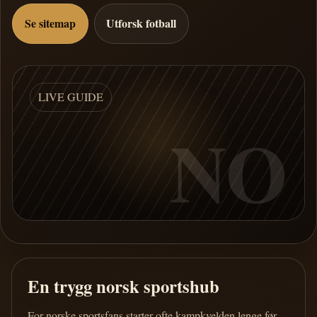
Se sitemap
Utforsk fotball
LIVE GUIDE
NO
En trygg norsk sportshub
For norske sportsfans starter ofte kampkvelden lenge før