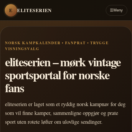
E
ELITESERIEN
☰
Meny
NORSK KAMPKALENDER • FANPRAT • TRYGGE
VISNINGSVALG
eliteserien – mørk vintage
sportsportal for norske
fans
eliteserien er laget som et ryddig norsk kampnav for deg
som vil finne kamper, sammenligne oppgjør og prate
sport uten rotete løfter om ulovlige sendinger.