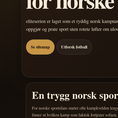
eliteserien er laget som et ryddig norsk kampn
oppgjør og prate sport uten rotete løfter om ulo
Se sitemap
Utforsk fotball
En trygg norsk spo
For norske sportsfans starter ofte kampkvelden leng
finner ut hvilken kamp som faktisk fortjener sofaen,