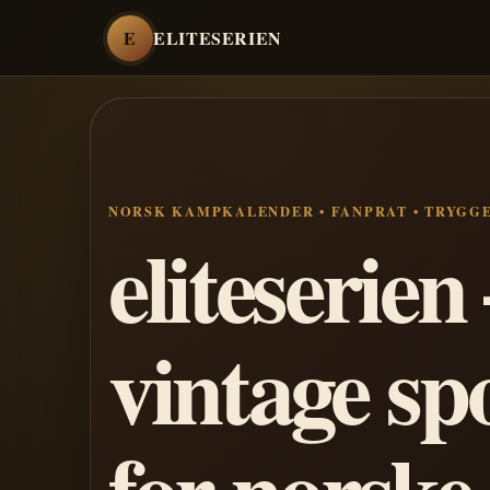
E
ELITESERIEN
NORSK KAMPKALENDER • FANPRAT • TRYGG
eliteserie
vintage sp
for norske