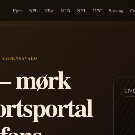
Hjem
NFL
NBA
MLB
NHL
UFC
Boksing
Co
E VISNINGSVALG
n – mørk
LIV
ortsportal
 fans