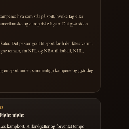
 kampene: hva som står på spill, hvilke lag eller
 amerikanske og europeiske ligaer. Det gjør siden
r. Det passer godt til sport fordi det føles varmt,
 egne temaer, fra NFL og NBA til fotball, NHL,
Velg en sport under, sammenlign kampene og gjør deg
03
Fight night
Les kampkort, stilforskjeller og forventet tempo.