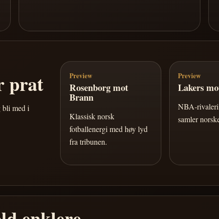
 prat
Preview
Preview
Rosenborg mot
Lakers mot
Brann
NBA-rivaleri 
 bli med i
Klassisk norsk
samler norske
fotballenergi med høy lyd
fra tribunen.
ld enklere