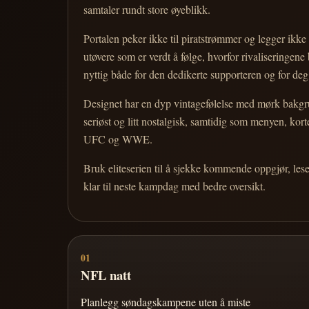
samtaler rundt store øyeblikk.
Portalen peker ikke til piratstrømmer og legger ikke i
utøvere som er verdt å følge, hvorfor rivaliseringen
nyttig både for den dedikerte supporteren og for d
Designet har en dyp vintagefølelse med mørk bakgrun
seriøst og litt nostalgisk, samtidig som menyen, k
UFC og WWE.
Bruk eliteserien til å sjekke kommende oppgjør, les
klar til neste kampdag med bedre oversikt.
01
NFL natt
Planlegg søndagskampene uten å miste