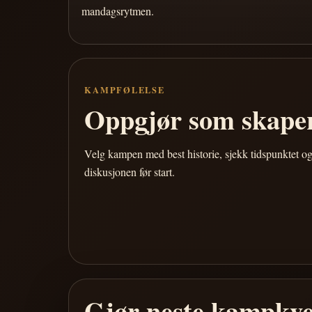
mandagsrytmen.
KAMPFØLELSE
Oppgjør som skaper
Velg kampen med best historie, sjekk tidspunktet og
diskusjonen før start.
Gjør neste kampkve