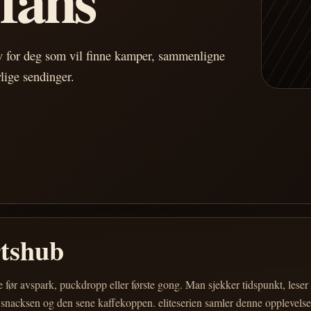
av for deg som vil finne kamper, sammenligne
vlige sendinger.
rtshub
e før avspark, puckdropp eller første gong. Man sjekker tidspunkt, les
 snacksen og den sene kaffekoppen. eliteserien samler denne opplevelsen