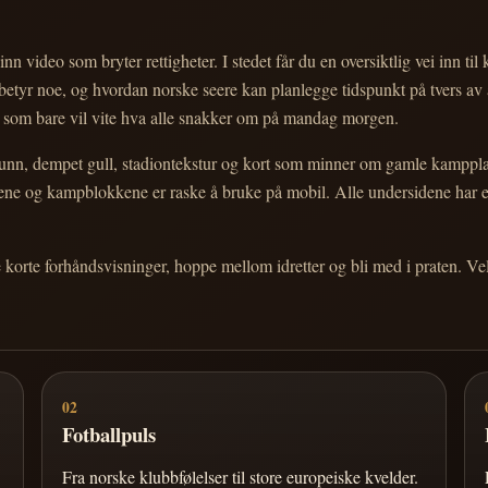
nn video som bryter rettigheter. I stedet får du en oversiktlig vei inn til
e betyr noe, og hvordan norske seere kan planlegge tidspunkt på tvers av
eg som bare vil vite hva alle snakker om på mandag morgen.
n, dempet gull, stadiontekstur og kort som minner om gamle kampplakate
ortene og kampblokkene er raske å bruke på mobil. Alle undersidene har
e korte forhåndsvisninger, hoppe mellom idretter og bli med i praten. 
02
Fotballpuls
Fra norske klubbfølelser til store europeiske kvelder.