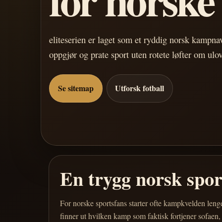
eliteserien er laget som et ryddig norsk kampn
oppgjør og prate sport uten rotete løfter om ulo
Se sitemap
Utforsk fotball
En trygg norsk spo
For norske sportsfans starter ofte kampkvelden leng
finner ut hvilken kamp som faktisk fortjener sofaen,