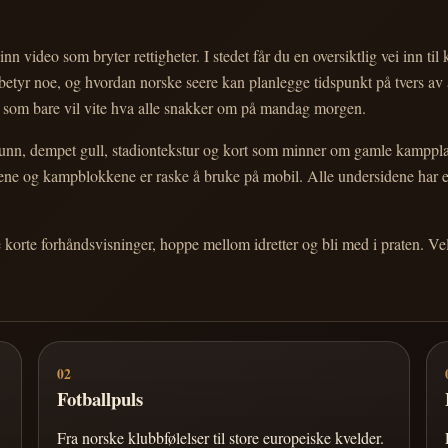
nn video som bryter rettigheter. I stedet får du en oversiktlig vei inn til
e betyr noe, og hvordan norske seere kan planlegge tidspunkt på tvers av
eg som bare vil vite hva alle snakker om på mandag morgen.
n, dempet gull, stadiontekstur og kort som minner om gamle kampplakate
ortene og kampblokkene er raske å bruke på mobil. Alle undersidene har
e korte forhåndsvisninger, hoppe mellom idretter og bli med i praten. 
02
Fotballpuls
Fra norske klubbfølelser til store europeiske kvelder.