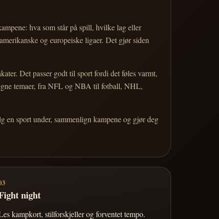
 kampene: hva som står på spill, hvilke lag eller
 amerikanske og europeiske ligaer. Det gjør siden
r. Det passer godt til sport fordi det føles varmt,
 egne temaer, fra NFL og NBA til fotball, NHL,
Velg en sport under, sammenlign kampene og gjør deg
03
Fight night
Les kampkort, stilforskjeller og forventet tempo.