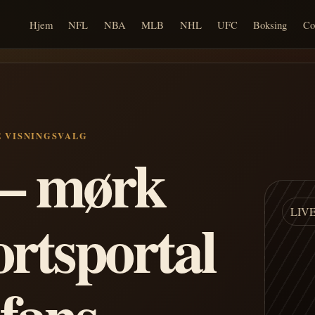
Hjem
NFL
NBA
MLB
NHL
UFC
Boksing
Co
E VISNINGSVALG
n – mørk
LIV
ortsportal
 fans