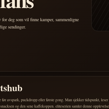
av for deg som vil finne kamper, sammenligne
vlige sendinger.
rtshub
e før avspark, puckdropp eller første gong. Man sjekker tidspunkt, les
 snacksen og den sene kaffekoppen. eliteserien samler denne opplevelsen