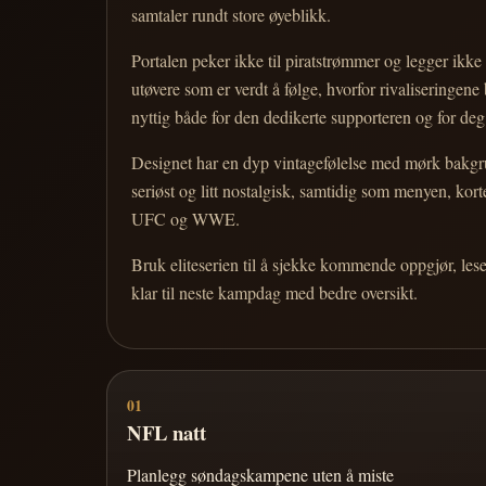
samtaler rundt store øyeblikk.
Portalen peker ikke til piratstrømmer og legger ikke i
utøvere som er verdt å følge, hvorfor rivaliseringen
nyttig både for den dedikerte supporteren og for d
Designet har en dyp vintagefølelse med mørk bakgrun
seriøst og litt nostalgisk, samtidig som menyen, k
UFC og WWE.
Bruk eliteserien til å sjekke kommende oppgjør, les
klar til neste kampdag med bedre oversikt.
01
NFL natt
Planlegg søndagskampene uten å miste