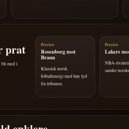
 prat
Preview
Preview
Rosenborg mot
Lakers mot
Brann
NBA-rivaleri 
 bli med i
Klassisk norsk
samler norske
fotballenergi med høy lyd
fra tribunen.
ld enklere