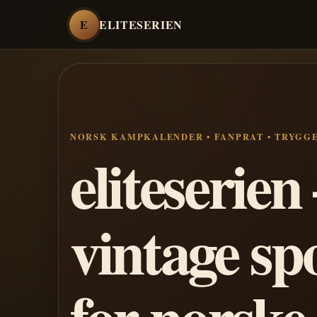
E
ELITESERIEN
NORSK KAMPKALENDER • FANPRAT • TRYGG
eliteserie
vintage sp
for norske