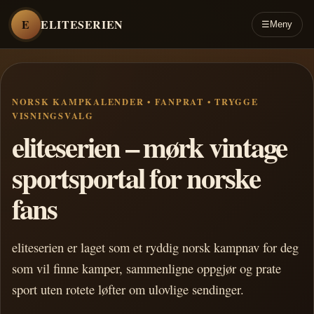
E
ELITESERIEN
☰
Meny
NORSK KAMPKALENDER • FANPRAT • TRYGGE
VISNINGSVALG
eliteserien – mørk vintage
sportsportal for norske
fans
eliteserien er laget som et ryddig norsk kampnav for deg
som vil finne kamper, sammenligne oppgjør og prate
sport uten rotete løfter om ulovlige sendinger.