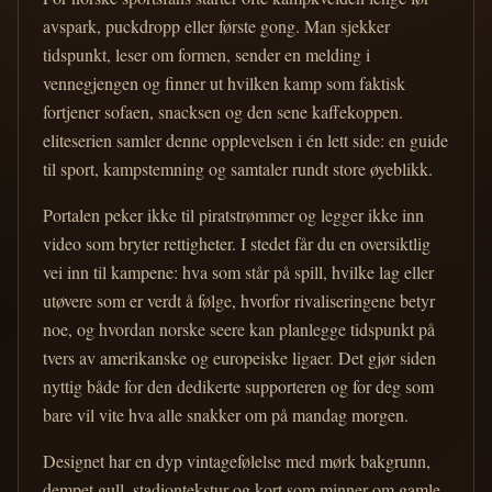
avspark, puckdropp eller første gong. Man sjekker
tidspunkt, leser om formen, sender en melding i
vennegjengen og finner ut hvilken kamp som faktisk
fortjener sofaen, snacksen og den sene kaffekoppen.
eliteserien samler denne opplevelsen i én lett side: en guide
til sport, kampstemning og samtaler rundt store øyeblikk.
Portalen peker ikke til piratstrømmer og legger ikke inn
video som bryter rettigheter. I stedet får du en oversiktlig
vei inn til kampene: hva som står på spill, hvilke lag eller
utøvere som er verdt å følge, hvorfor rivaliseringene betyr
noe, og hvordan norske seere kan planlegge tidspunkt på
tvers av amerikanske og europeiske ligaer. Det gjør siden
nyttig både for den dedikerte supporteren og for deg som
bare vil vite hva alle snakker om på mandag morgen.
Designet har en dyp vintagefølelse med mørk bakgrunn,
dempet gull, stadiontekstur og kort som minner om gamle