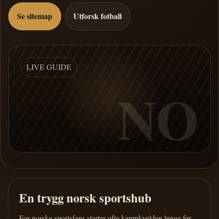
Se sitemap
Utforsk fotball
LIVE GUIDE
NO
En trygg norsk sportshub
For norske sportsfans starter ofte kampkvelden lenge før