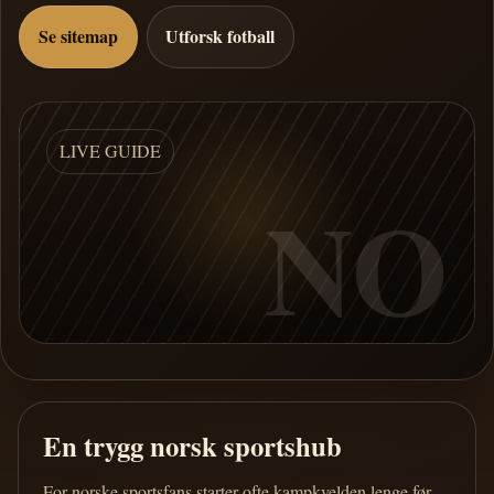
Se sitemap
Utforsk fotball
LIVE GUIDE
NO
En trygg norsk sportshub
For norske sportsfans starter ofte kampkvelden lenge før