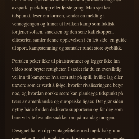
avspark, puckdropp eller første gong. Man sjekker
tidspunkt, leser om formen, sender en melding i
vennegjengen og finner ut hvilken kamp som faktisk
fortjener sofaen, snacksen og den sene kaffekoppen.
eliteserien samler denne opplevelsen i én lett side: en guide
til sport, kampstemning og samtaler rundt store øyeblikk.
Portalen peker ikke til piratstrømmer og legger ikke inn
video som bryter rettigheter. I stedet får du en oversiktlig
vei inn til kampene: hva som står på spill, hvilke lag eller
utøvere som er verdt å følge, hvorfor rivaliseringene betyr
noe, og hvordan norske seere kan planlegge tidspunkt på
tvers av amerikanske og europeiske ligaer. Det gjør siden
nyttig både for den dedikerte supporteren og for deg som
bare vil vite hva alle snakker om på mandag morgen.
Designet har en dyp vintagefølelse med mørk bakgrunn,
dempet gull, stadiontekstur og kort som minner om gamle