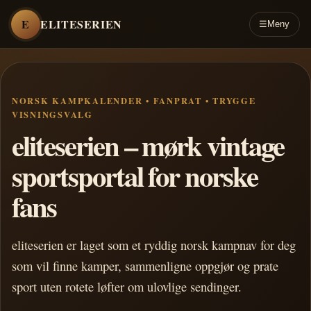
E
ELITESERIEN
☰
Meny
NORSK KAMPKALENDER • FANPRAT • TRYGGE
VISNINGSVALG
eliteserien – mørk vintage
sportsportal for norske
fans
eliteserien er laget som et ryddig norsk kampnav for deg
som vil finne kamper, sammenligne oppgjør og prate
sport uten rotete løfter om ulovlige sendinger.