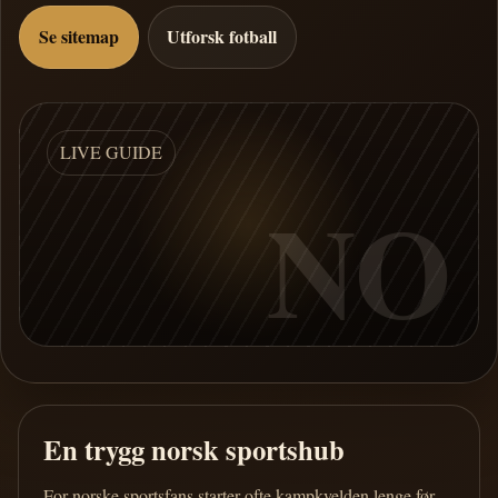
Se sitemap
Utforsk fotball
LIVE GUIDE
NO
En trygg norsk sportshub
For norske sportsfans starter ofte kampkvelden lenge før