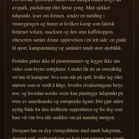
avspark, puckdropp eller første gong. Man sjekker
tidspunkt, leser om formen, sender en melding i
vennegjengen og finner ut hvilken kamp som faktisk
fortjener sofaen, snacksen og den sene kaffekoppen.
eliteserien samler denne opplevelsen i én lett side: en guide
til sport, kampstemning og samtaler rundt store øyeblikk.
Portalen peker ikke til piratstrømmer og legger ikke inn
video som bryter rettigheter. I stedet får du en oversiktlig
vei inn til kampene: hva som står på spill, hvilke lag eller
utøvere som er verdt å følge, hvorfor rivaliseringene betyr
noe, og hvordan norske seere kan planlegge tidspunkt på
tvers av amerikanske og europeiske ligaer. Det gjør siden
nyttig både for den dedikerte supporteren og for deg som
bare vil vite hva alle snakker om på mandag morgen.
Designet har en dyp vintagefølelse med mørk bakgrunn,
dempet gull, stadiontekstur og kort som minner om gamle