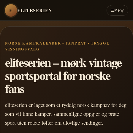
E
ELITESERIEN
☰
Meny
NORSK KAMPKALENDER • FANPRAT • TRYGGE
VISNINGSVALG
eliteserien – mørk vintage
sportsportal for norske
fans
eliteserien er laget som et ryddig norsk kampnav for deg
som vil finne kamper, sammenligne oppgjør og prate
sport uten rotete løfter om ulovlige sendinger.