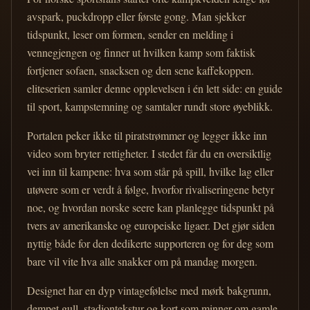
avspark, puckdropp eller første gong. Man sjekker
tidspunkt, leser om formen, sender en melding i
vennegjengen og finner ut hvilken kamp som faktisk
fortjener sofaen, snacksen og den sene kaffekoppen.
eliteserien samler denne opplevelsen i én lett side: en guide
til sport, kampstemning og samtaler rundt store øyeblikk.
Portalen peker ikke til piratstrømmer og legger ikke inn
video som bryter rettigheter. I stedet får du en oversiktlig
vei inn til kampene: hva som står på spill, hvilke lag eller
utøvere som er verdt å følge, hvorfor rivaliseringene betyr
noe, og hvordan norske seere kan planlegge tidspunkt på
tvers av amerikanske og europeiske ligaer. Det gjør siden
nyttig både for den dedikerte supporteren og for deg som
bare vil vite hva alle snakker om på mandag morgen.
Designet har en dyp vintagefølelse med mørk bakgrunn,
dempet gull, stadiontekstur og kort som minner om gamle