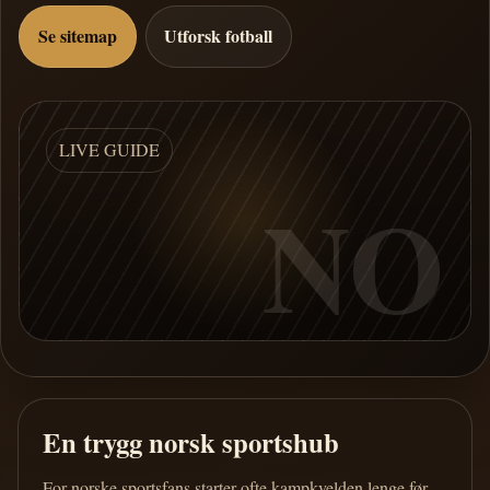
Se sitemap
Utforsk fotball
LIVE GUIDE
NO
En trygg norsk sportshub
For norske sportsfans starter ofte kampkvelden lenge før