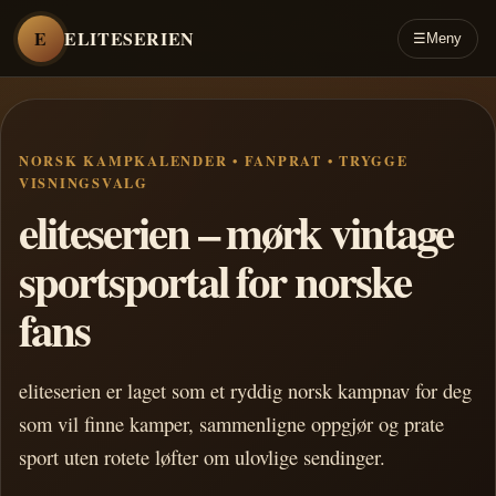
E
ELITESERIEN
☰
Meny
NORSK KAMPKALENDER • FANPRAT • TRYGGE
VISNINGSVALG
eliteserien – mørk vintage
sportsportal for norske
fans
eliteserien er laget som et ryddig norsk kampnav for deg
som vil finne kamper, sammenligne oppgjør og prate
sport uten rotete løfter om ulovlige sendinger.