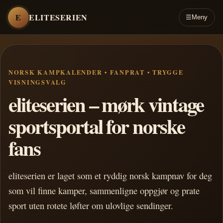
E
ELITESERIEN
☰
Meny
NORSK KAMPKALENDER • FANPRAT • TRYGGE
VISNINGSVALG
eliteserien – mørk vintage
sportsportal for norske
fans
eliteserien er laget som et ryddig norsk kampnav for deg
som vil finne kamper, sammenligne oppgjør og prate
sport uten rotete løfter om ulovlige sendinger.