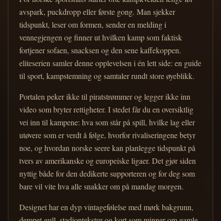
avspark, puckdropp eller første gong. Man sjekker
tidspunkt, leser om formen, sender en melding i
vennegjengen og finner ut hvilken kamp som faktisk
fortjener sofaen, snacksen og den sene kaffekoppen.
eliteserien samler denne opplevelsen i én lett side: en guide
til sport, kampstemning og samtaler rundt store øyeblikk.
Portalen peker ikke til piratstrømmer og legger ikke inn
video som bryter rettigheter. I stedet får du en oversiktlig
vei inn til kampene: hva som står på spill, hvilke lag eller
utøvere som er verdt å følge, hvorfor rivaliseringene betyr
noe, og hvordan norske seere kan planlegge tidspunkt på
tvers av amerikanske og europeiske ligaer. Det gjør siden
nyttig både for den dedikerte supporteren og for deg som
bare vil vite hva alle snakker om på mandag morgen.
Designet har en dyp vintagefølelse med mørk bakgrunn,
dempet gull, stadiontekstur og kort som minner om gamle