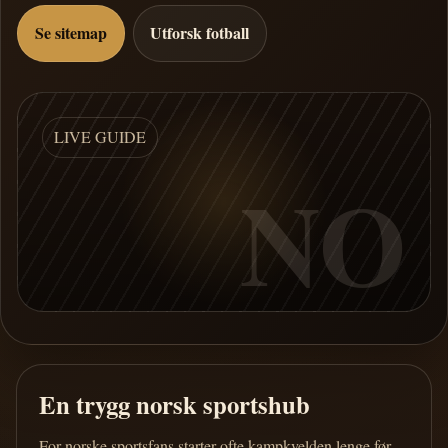
Se sitemap
Utforsk fotball
LIVE GUIDE
NO
En trygg norsk sportshub
For norske sportsfans starter ofte kampkvelden lenge før