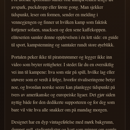
avspark, puckdropp eller første gong. Man sjekker
tidspunkt, leser om formen, sender en melding i
vennegjengen og finner ut hvilken kamp som faktisk
fortjener sofaen, snacksen og den sene kaffekoppen.
eliteserien samler denne opplevelsen i én lett side: en guide
til sport, kampstemning og samtaler rundt store øyeblikk.
Portalen peker ikke til piratstrømmer og legger ikke inn
video som bryter rettigheter. I stedet får du en oversiktlig
vei inn til kampene: hva som står på spill, hvilke lag eller
utøvere som er verdt å følge, hvorfor rivaliseringene betyr
noe, og hvordan norske seere kan planlegge tidspunkt på
tvers av amerikanske og europeiske ligaer. Det gjør siden
nyttig både for den dedikerte supporteren og for deg som
bare vil vite hva alle snakker om på mandag morgen.
Designet har en dyp vintagefølelse med mørk bakgrunn,
dempet gull, stadiontekstur og kort som minner om gamle