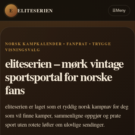
E
ELITESERIEN
☰
Meny
NORSK KAMPKALENDER • FANPRAT • TRYGGE
VISNINGSVALG
eliteserien – mørk vintage
sportsportal for norske
fans
eliteserien er laget som et ryddig norsk kampnav for deg
som vil finne kamper, sammenligne oppgjør og prate
sport uten rotete løfter om ulovlige sendinger.