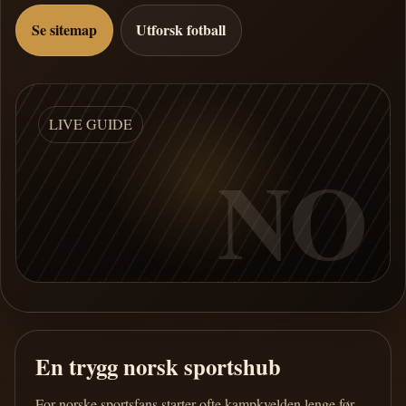
Se sitemap
Utforsk fotball
LIVE GUIDE
NO
En trygg norsk sportshub
For norske sportsfans starter ofte kampkvelden lenge før