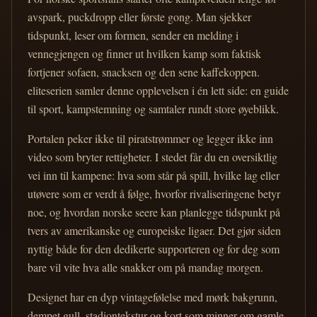
avspark, puckdropp eller første gong. Man sjekker
tidspunkt, leser om formen, sender en melding i
vennegjengen og finner ut hvilken kamp som faktisk
fortjener sofaen, snacksen og den sene kaffekoppen.
eliteserien samler denne opplevelsen i én lett side: en guide
til sport, kampstemning og samtaler rundt store øyeblikk.
Portalen peker ikke til piratstrømmer og legger ikke inn
video som bryter rettigheter. I stedet får du en oversiktlig
vei inn til kampene: hva som står på spill, hvilke lag eller
utøvere som er verdt å følge, hvorfor rivaliseringene betyr
noe, og hvordan norske seere kan planlegge tidspunkt på
tvers av amerikanske og europeiske ligaer. Det gjør siden
nyttig både for den dedikerte supporteren og for deg som
bare vil vite hva alle snakker om på mandag morgen.
Designet har en dyp vintagefølelse med mørk bakgrunn,
dempet gull, stadiontekstur og kort som minner om gamle