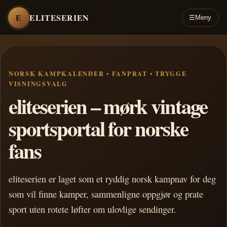
E
ELITESERIEN
☰
Meny
NORSK KAMPKALENDER • FANPRAT • TRYGGE
VISNINGSVALG
eliteserien – mørk vintage
sportsportal for norske
fans
eliteserien er laget som et ryddig norsk kampnav for deg
som vil finne kamper, sammenligne oppgjør og prate
sport uten rotete løfter om ulovlige sendinger.