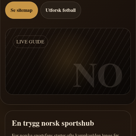
Se sitemap
Utforsk fotball
LIVE GUIDE
NO
En trygg norsk sportshub
For norske sportsfans starter ofte kampkvelden lenge før