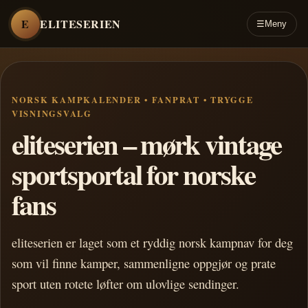
E
ELITESERIEN
☰
Meny
NORSK KAMPKALENDER • FANPRAT • TRYGGE
VISNINGSVALG
eliteserien – mørk vintage
sportsportal for norske
fans
eliteserien er laget som et ryddig norsk kampnav for deg
som vil finne kamper, sammenligne oppgjør og prate
sport uten rotete løfter om ulovlige sendinger.