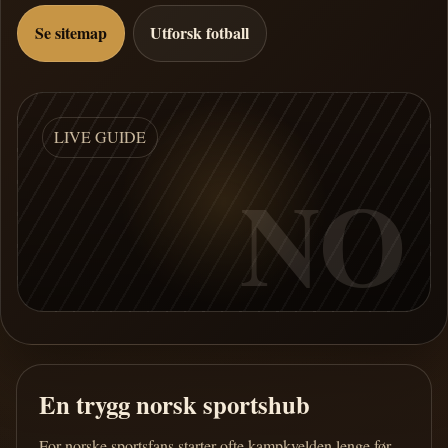
Se sitemap
Utforsk fotball
LIVE GUIDE
NO
En trygg norsk sportshub
For norske sportsfans starter ofte kampkvelden lenge før