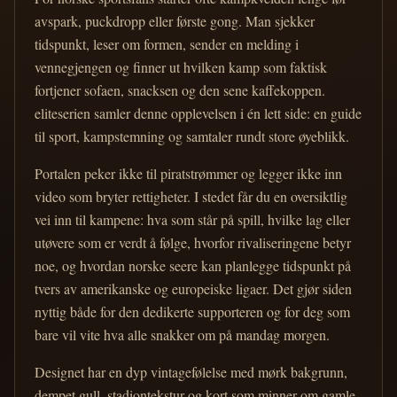
avspark, puckdropp eller første gong. Man sjekker
tidspunkt, leser om formen, sender en melding i
vennegjengen og finner ut hvilken kamp som faktisk
fortjener sofaen, snacksen og den sene kaffekoppen.
eliteserien samler denne opplevelsen i én lett side: en guide
til sport, kampstemning og samtaler rundt store øyeblikk.
Portalen peker ikke til piratstrømmer og legger ikke inn
video som bryter rettigheter. I stedet får du en oversiktlig
vei inn til kampene: hva som står på spill, hvilke lag eller
utøvere som er verdt å følge, hvorfor rivaliseringene betyr
noe, og hvordan norske seere kan planlegge tidspunkt på
tvers av amerikanske og europeiske ligaer. Det gjør siden
nyttig både for den dedikerte supporteren og for deg som
bare vil vite hva alle snakker om på mandag morgen.
Designet har en dyp vintagefølelse med mørk bakgrunn,
dempet gull, stadiontekstur og kort som minner om gamle