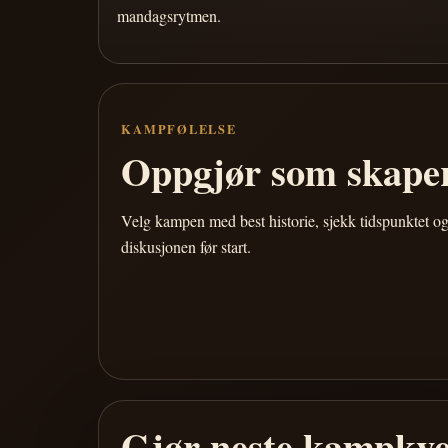
mandagsrytmen.
KAMPFØLELSE
Oppgjør som skaper
Velg kampen med best historie, sjekk tidspunktet og
diskusjonen før start.
Gjør neste kampkve