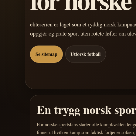
eliteserien er laget som et ryddig norsk kampn
oppgjør og prate sport uten rotete løfter om ulo
Se sitemap
Utforsk fotball
En trygg norsk spo
For norske sportsfans starter ofte kampkvelden leng
finner ut hvilken kamp som faktisk fortjener sofaen,