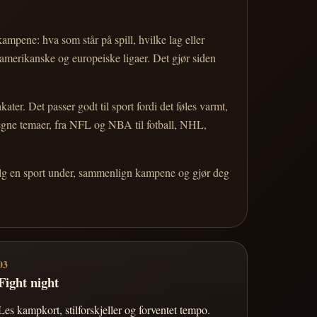
 kampene: hva som står på spill, hvilke lag eller
 amerikanske og europeiske ligaer. Det gjør siden
r. Det passer godt til sport fordi det føles varmt,
 egne temaer, fra NFL og NBA til fotball, NHL,
Velg en sport under, sammenlign kampene og gjør deg
03
Fight night
Les kampkort, stilforskjeller og forventet tempo.