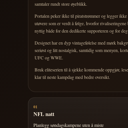
samtaler rundt store øyeblikk.
Portalen peker ikke til piratstrømmer og legger ikke i
utøvere som er verdt å følge, hvorfor rivaliseringen
nyttig både for den dedikerte supporteren og for d
Designet har en dyp vintagefølelse med mørk bakgrun
seriøst og litt nostalgisk, samtidig som menyen, k
UFC og WWE.
Bruk eliteserien til å sjekke kommende oppgjør, les
klar til neste kampdag med bedre oversikt.
01
NFL natt
Planlegg søndagskampene uten å miste