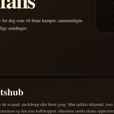
av for deg som vil finne kamper, sammenligne
vlige sendinger.
rtshub
e før avspark, puckdropp eller første gong. Man sjekker tidspunkt, les
 snacksen og den sene kaffekoppen. eliteserien samler denne opplevelsen