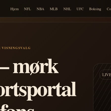
Hjem
NFL
NBA
MLB
NHL
UFC
Boksing
Co
E VISNINGSVALG
n – mørk
LIV
ortsportal
 fans