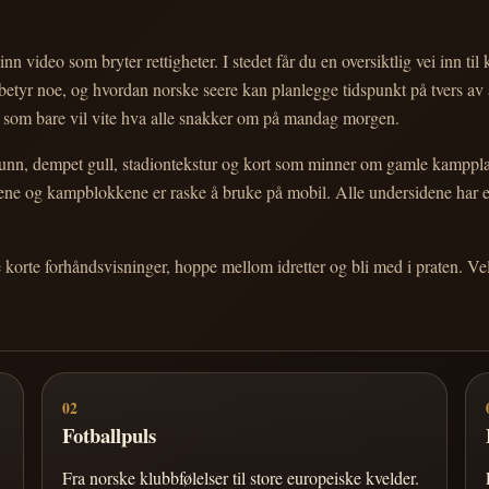
nn video som bryter rettigheter. I stedet får du en oversiktlig vei inn til
e betyr noe, og hvordan norske seere kan planlegge tidspunkt på tvers av
eg som bare vil vite hva alle snakker om på mandag morgen.
n, dempet gull, stadiontekstur og kort som minner om gamle kampplakate
ortene og kampblokkene er raske å bruke på mobil. Alle undersidene har
e korte forhåndsvisninger, hoppe mellom idretter og bli med i praten. 
02
Fotballpuls
Fra norske klubbfølelser til store europeiske kvelder.