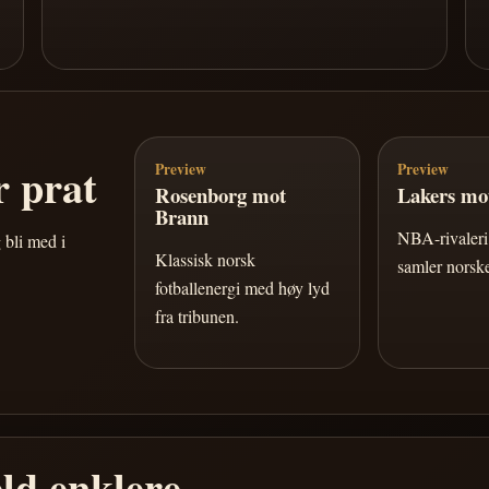
 prat
Preview
Preview
Rosenborg mot
Lakers mot
Brann
NBA-rivaleri 
 bli med i
Klassisk norsk
samler norske
fotballenergi med høy lyd
fra tribunen.
ld enklere