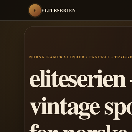
E
ELITESERIEN
NORSK KAMPKALENDER • FANPRAT • TRYGG
eliteserie
vintage sp
for norske