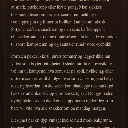
avspark, puckdropp eller første gong. Man sjekker
tidspunkt, leser om formen, sender en melding i
vennegjengen og finner ut hvilken kamp som faktisk
fortjener sofaen, snacksen og den sene kaffekoppen.
eliteserien samler denne opplevelsen i én lett side: en guide
til sport, kampstemning og samtaler rundt store øyeblikk.
Portalen peker ikke til piratstrømmer og legger ikke inn
video som bryter rettigheter. I stedet får du en oversiktlig
vei inn til kampene: hva som står på spill, hvilke lag eller
utøvere som er verdt å følge, hvorfor rivaliseringene betyr
noe, og hvordan norske seere kan planlegge tidspunkt på
tvers av amerikanske og europeiske ligaer. Det gjør siden
nyttig både for den dedikerte supporteren og for deg som
bare vil vite hva alle snakker om på mandag morgen.
Designet har en dyp vintagefølelse med mørk bakgrunn,
dempet gull, stadiontekstur og kort som minner om gamle