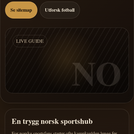
Se sitemap
Utforsk fotball
LIVE GUIDE
NO
En trygg norsk sportshub
For norske sportsfans starter ofte kampkvelden lenge før