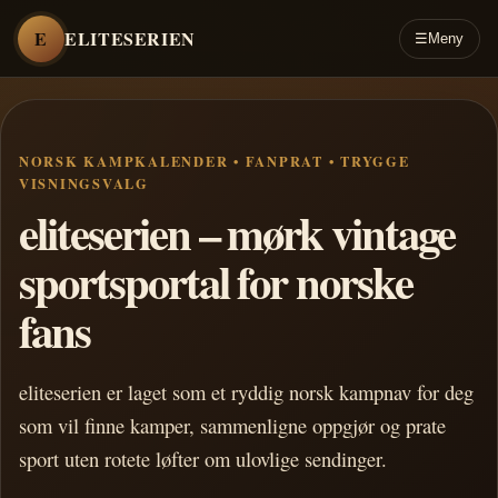
E
ELITESERIEN
☰
Meny
NORSK KAMPKALENDER • FANPRAT • TRYGGE
VISNINGSVALG
eliteserien – mørk vintage
sportsportal for norske
fans
eliteserien er laget som et ryddig norsk kampnav for deg
som vil finne kamper, sammenligne oppgjør og prate
sport uten rotete løfter om ulovlige sendinger.