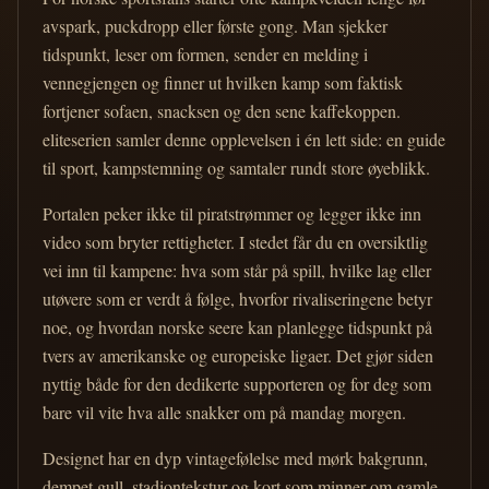
avspark, puckdropp eller første gong. Man sjekker
tidspunkt, leser om formen, sender en melding i
vennegjengen og finner ut hvilken kamp som faktisk
fortjener sofaen, snacksen og den sene kaffekoppen.
eliteserien samler denne opplevelsen i én lett side: en guide
til sport, kampstemning og samtaler rundt store øyeblikk.
Portalen peker ikke til piratstrømmer og legger ikke inn
video som bryter rettigheter. I stedet får du en oversiktlig
vei inn til kampene: hva som står på spill, hvilke lag eller
utøvere som er verdt å følge, hvorfor rivaliseringene betyr
noe, og hvordan norske seere kan planlegge tidspunkt på
tvers av amerikanske og europeiske ligaer. Det gjør siden
nyttig både for den dedikerte supporteren og for deg som
bare vil vite hva alle snakker om på mandag morgen.
Designet har en dyp vintagefølelse med mørk bakgrunn,
dempet gull, stadiontekstur og kort som minner om gamle