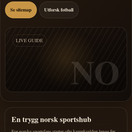
Se sitemap
Utforsk fotball
LIVE GUIDE
NO
En trygg norsk sportshub
For norske sportsfans starter ofte kampkvelden lenge før