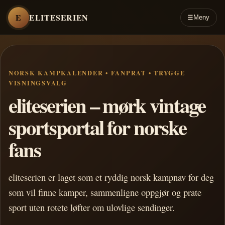
E
ELITESERIEN
☰
Meny
NORSK KAMPKALENDER • FANPRAT • TRYGGE
VISNINGSVALG
eliteserien – mørk vintage
sportsportal for norske
fans
eliteserien er laget som et ryddig norsk kampnav for deg
som vil finne kamper, sammenligne oppgjør og prate
sport uten rotete løfter om ulovlige sendinger.