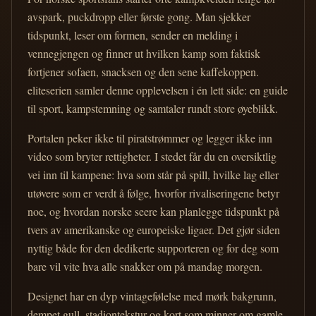
avspark, puckdropp eller første gong. Man sjekker
tidspunkt, leser om formen, sender en melding i
vennegjengen og finner ut hvilken kamp som faktisk
fortjener sofaen, snacksen og den sene kaffekoppen.
eliteserien samler denne opplevelsen i én lett side: en guide
til sport, kampstemning og samtaler rundt store øyeblikk.
Portalen peker ikke til piratstrømmer og legger ikke inn
video som bryter rettigheter. I stedet får du en oversiktlig
vei inn til kampene: hva som står på spill, hvilke lag eller
utøvere som er verdt å følge, hvorfor rivaliseringene betyr
noe, og hvordan norske seere kan planlegge tidspunkt på
tvers av amerikanske og europeiske ligaer. Det gjør siden
nyttig både for den dedikerte supporteren og for deg som
bare vil vite hva alle snakker om på mandag morgen.
Designet har en dyp vintagefølelse med mørk bakgrunn,
dempet gull, stadiontekstur og kort som minner om gamle