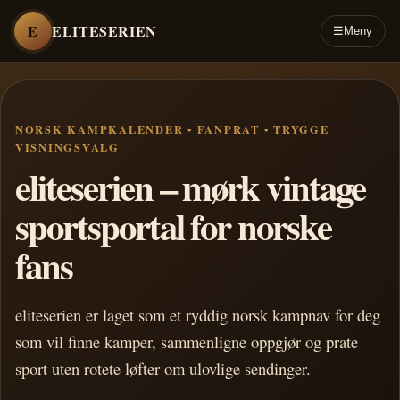
E
ELITESERIEN
☰
Meny
NORSK KAMPKALENDER • FANPRAT • TRYGGE
VISNINGSVALG
eliteserien – mørk vintage
sportsportal for norske
fans
eliteserien er laget som et ryddig norsk kampnav for deg
som vil finne kamper, sammenligne oppgjør og prate
sport uten rotete løfter om ulovlige sendinger.