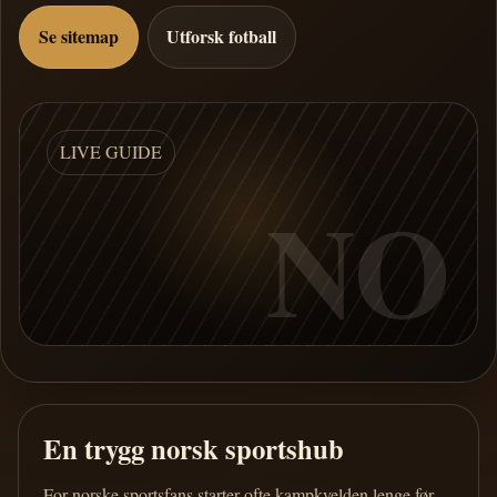
Se sitemap
Utforsk fotball
LIVE GUIDE
NO
En trygg norsk sportshub
For norske sportsfans starter ofte kampkvelden lenge før