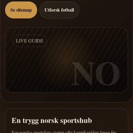
Se sitemap
Utforsk fotball
LIVE GUIDE
NO
En trygg norsk sportshub
For norske sportsfans starter ofte kampkvelden lenge før