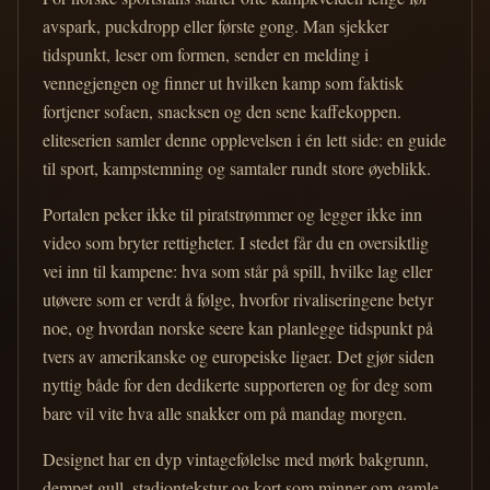
avspark, puckdropp eller første gong. Man sjekker
tidspunkt, leser om formen, sender en melding i
vennegjengen og finner ut hvilken kamp som faktisk
fortjener sofaen, snacksen og den sene kaffekoppen.
eliteserien samler denne opplevelsen i én lett side: en guide
til sport, kampstemning og samtaler rundt store øyeblikk.
Portalen peker ikke til piratstrømmer og legger ikke inn
video som bryter rettigheter. I stedet får du en oversiktlig
vei inn til kampene: hva som står på spill, hvilke lag eller
utøvere som er verdt å følge, hvorfor rivaliseringene betyr
noe, og hvordan norske seere kan planlegge tidspunkt på
tvers av amerikanske og europeiske ligaer. Det gjør siden
nyttig både for den dedikerte supporteren og for deg som
bare vil vite hva alle snakker om på mandag morgen.
Designet har en dyp vintagefølelse med mørk bakgrunn,
dempet gull, stadiontekstur og kort som minner om gamle