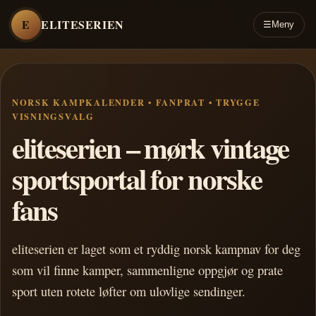
E
ELITESERIEN
☰
Meny
NORSK KAMPKALENDER • FANPRAT • TRYGGE
VISNINGSVALG
eliteserien – mørk vintage
sportsportal for norske
fans
eliteserien er laget som et ryddig norsk kampnav for deg
som vil finne kamper, sammenligne oppgjør og prate
sport uten rotete løfter om ulovlige sendinger.