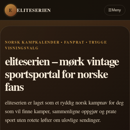
E
ELITESERIEN
☰
Meny
NORSK KAMPKALENDER • FANPRAT • TRYGGE
VISNINGSVALG
eliteserien – mørk vintage
sportsportal for norske
fans
eliteserien er laget som et ryddig norsk kampnav for deg
som vil finne kamper, sammenligne oppgjør og prate
sport uten rotete løfter om ulovlige sendinger.