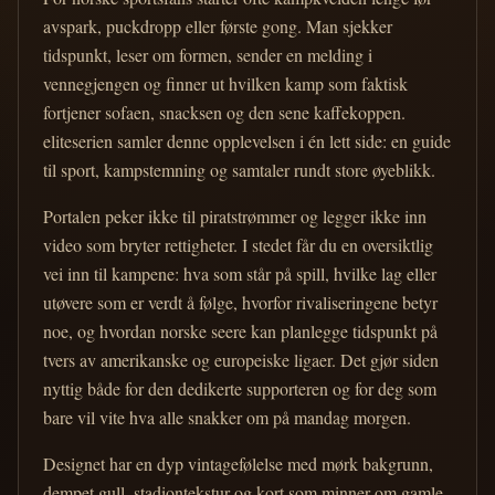
avspark, puckdropp eller første gong. Man sjekker
tidspunkt, leser om formen, sender en melding i
vennegjengen og finner ut hvilken kamp som faktisk
fortjener sofaen, snacksen og den sene kaffekoppen.
eliteserien samler denne opplevelsen i én lett side: en guide
til sport, kampstemning og samtaler rundt store øyeblikk.
Portalen peker ikke til piratstrømmer og legger ikke inn
video som bryter rettigheter. I stedet får du en oversiktlig
vei inn til kampene: hva som står på spill, hvilke lag eller
utøvere som er verdt å følge, hvorfor rivaliseringene betyr
noe, og hvordan norske seere kan planlegge tidspunkt på
tvers av amerikanske og europeiske ligaer. Det gjør siden
nyttig både for den dedikerte supporteren og for deg som
bare vil vite hva alle snakker om på mandag morgen.
Designet har en dyp vintagefølelse med mørk bakgrunn,
dempet gull, stadiontekstur og kort som minner om gamle