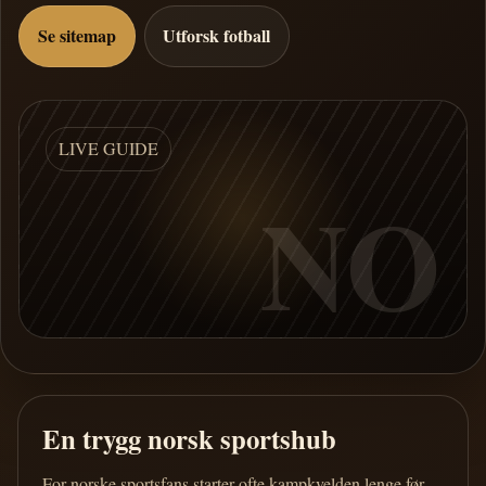
Se sitemap
Utforsk fotball
LIVE GUIDE
NO
En trygg norsk sportshub
For norske sportsfans starter ofte kampkvelden lenge før