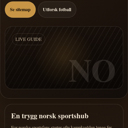
Se sitemap
Utforsk fotball
LIVE GUIDE
NO
En trygg norsk sportshub
For norske sportsfans starter ofte kampkvelden lenge før