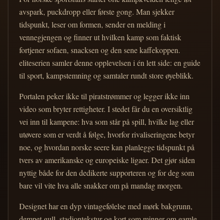
avspark, puckdropp eller første gong. Man sjekker
tidspunkt, leser om formen, sender en melding i
vennegjengen og finner ut hvilken kamp som faktisk
fortjener sofaen, snacksen og den sene kaffekoppen.
eliteserien samler denne opplevelsen i én lett side: en guide
til sport, kampstemning og samtaler rundt store øyeblikk.
Portalen peker ikke til piratstrømmer og legger ikke inn
video som bryter rettigheter. I stedet får du en oversiktlig
vei inn til kampene: hva som står på spill, hvilke lag eller
utøvere som er verdt å følge, hvorfor rivaliseringene betyr
noe, og hvordan norske seere kan planlegge tidspunkt på
tvers av amerikanske og europeiske ligaer. Det gjør siden
nyttig både for den dedikerte supporteren og for deg som
bare vil vite hva alle snakker om på mandag morgen.
Designet har en dyp vintagefølelse med mørk bakgrunn,
dempet gull, stadiontekstur og kort som minner om gamle