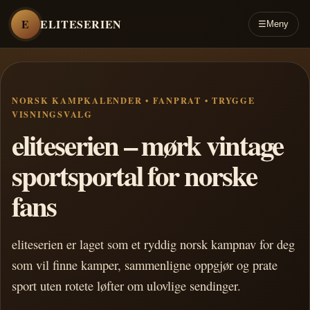
E
ELITESERIEN
☰
Meny
NORSK KAMPKALENDER • FANPRAT • TRYGGE
VISNINGSVALG
eliteserien – mørk vintage
sportsportal for norske
fans
eliteserien er laget som et ryddig norsk kampnav for deg
som vil finne kamper, sammenligne oppgjør og prate
sport uten rotete løfter om ulovlige sendinger.