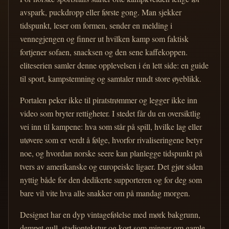
avspark, puckdropp eller første gong. Man sjekker
tidspunkt, leser om formen, sender en melding i
vennegjengen og finner ut hvilken kamp som faktisk
fortjener sofaen, snacksen og den sene kaffekoppen.
eliteserien samler denne opplevelsen i én lett side: en guide
til sport, kampstemning og samtaler rundt store øyeblikk.
Portalen peker ikke til piratstrømmer og legger ikke inn
video som bryter rettigheter. I stedet får du en oversiktlig
vei inn til kampene: hva som står på spill, hvilke lag eller
utøvere som er verdt å følge, hvorfor rivaliseringene betyr
noe, og hvordan norske seere kan planlegge tidspunkt på
tvers av amerikanske og europeiske ligaer. Det gjør siden
nyttig både for den dedikerte supporteren og for deg som
bare vil vite hva alle snakker om på mandag morgen.
Designet har en dyp vintagefølelse med mørk bakgrunn,
dempet gull, stadiontekstur og kort som minner om gamle