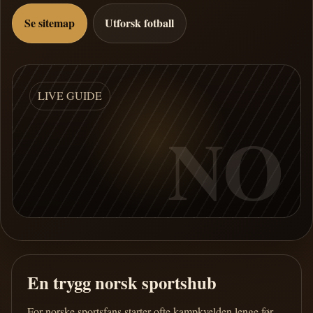
Se sitemap
Utforsk fotball
LIVE GUIDE
NO
En trygg norsk sportshub
For norske sportsfans starter ofte kampkvelden lenge før