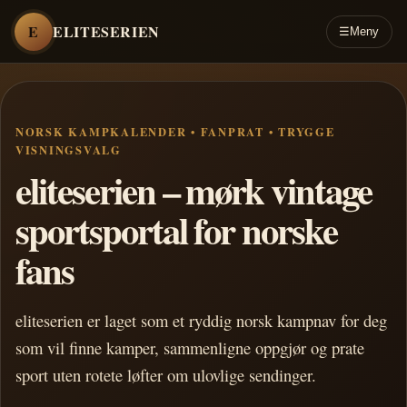
E
ELITESERIEN
☰
Meny
NORSK KAMPKALENDER • FANPRAT • TRYGGE
VISNINGSVALG
eliteserien – mørk vintage
sportsportal for norske
fans
eliteserien er laget som et ryddig norsk kampnav for deg
som vil finne kamper, sammenligne oppgjør og prate
sport uten rotete løfter om ulovlige sendinger.