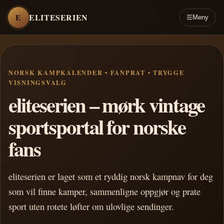
E
ELITESERIEN
☰
Meny
NORSK KAMPKALENDER • FANPRAT • TRYGGE
VISNINGSVALG
eliteserien – mørk vintage
sportsportal for norske
fans
eliteserien er laget som et ryddig norsk kampnav for deg
som vil finne kamper, sammenligne oppgjør og prate
sport uten rotete løfter om ulovlige sendinger.