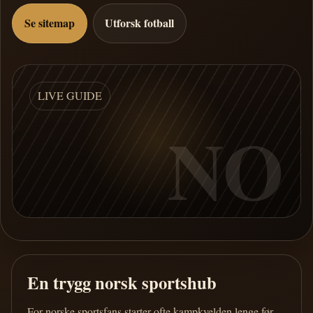
Se sitemap
Utforsk fotball
LIVE GUIDE
NO
En trygg norsk sportshub
For norske sportsfans starter ofte kampkvelden lenge før