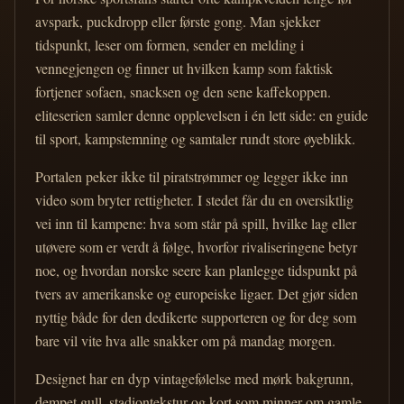
avspark, puckdropp eller første gong. Man sjekker
tidspunkt, leser om formen, sender en melding i
vennegjengen og finner ut hvilken kamp som faktisk
fortjener sofaen, snacksen og den sene kaffekoppen.
eliteserien samler denne opplevelsen i én lett side: en guide
til sport, kampstemning og samtaler rundt store øyeblikk.
Portalen peker ikke til piratstrømmer og legger ikke inn
video som bryter rettigheter. I stedet får du en oversiktlig
vei inn til kampene: hva som står på spill, hvilke lag eller
utøvere som er verdt å følge, hvorfor rivaliseringene betyr
noe, og hvordan norske seere kan planlegge tidspunkt på
tvers av amerikanske og europeiske ligaer. Det gjør siden
nyttig både for den dedikerte supporteren og for deg som
bare vil vite hva alle snakker om på mandag morgen.
Designet har en dyp vintagefølelse med mørk bakgrunn,
dempet gull, stadiontekstur og kort som minner om gamle