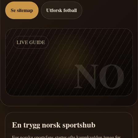
Se sitemap
Utforsk fotball
LIVE GUIDE
NO
En trygg norsk sportshub
For norske sportsfans starter ofte kampkvelden lenge før