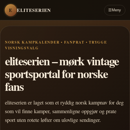
E
ELITESERIEN
☰
Meny
NORSK KAMPKALENDER • FANPRAT • TRYGGE
VISNINGSVALG
eliteserien – mørk vintage
sportsportal for norske
fans
eliteserien er laget som et ryddig norsk kampnav for deg
som vil finne kamper, sammenligne oppgjør og prate
sport uten rotete løfter om ulovlige sendinger.