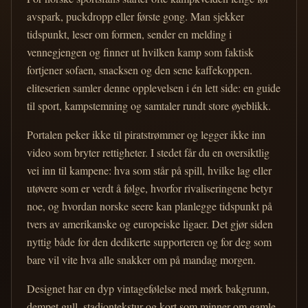
avspark, puckdropp eller første gong. Man sjekker
tidspunkt, leser om formen, sender en melding i
vennegjengen og finner ut hvilken kamp som faktisk
fortjener sofaen, snacksen og den sene kaffekoppen.
eliteserien samler denne opplevelsen i én lett side: en guide
til sport, kampstemning og samtaler rundt store øyeblikk.
Portalen peker ikke til piratstrømmer og legger ikke inn
video som bryter rettigheter. I stedet får du en oversiktlig
vei inn til kampene: hva som står på spill, hvilke lag eller
utøvere som er verdt å følge, hvorfor rivaliseringene betyr
noe, og hvordan norske seere kan planlegge tidspunkt på
tvers av amerikanske og europeiske ligaer. Det gjør siden
nyttig både for den dedikerte supporteren og for deg som
bare vil vite hva alle snakker om på mandag morgen.
Designet har en dyp vintagefølelse med mørk bakgrunn,
dempet gull, stadiontekstur og kort som minner om gamle