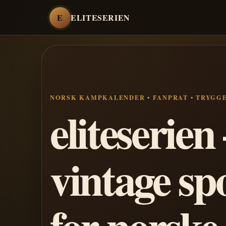
E
ELITESERIEN
NORSK KAMPKALENDER • FANPRAT • TRYGG
eliteserie
vintage sp
for norske