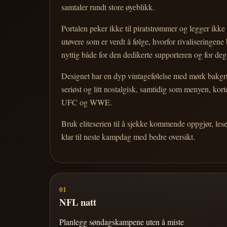
samtaler rundt store øyeblikk.
Portalen peker ikke til piratstrømmer og legger ikke i
utøvere som er verdt å følge, hvorfor rivaliseringen
nyttig både for den dedikerte supporteren og for d
Designet har en dyp vintagefølelse med mørk bakgrun
seriøst og litt nostalgisk, samtidig som menyen, k
UFC og WWE.
Bruk eliteserien til å sjekke kommende oppgjør, les
klar til neste kampdag med bedre oversikt.
01
NFL natt
Planlegg søndagskampene uten å miste