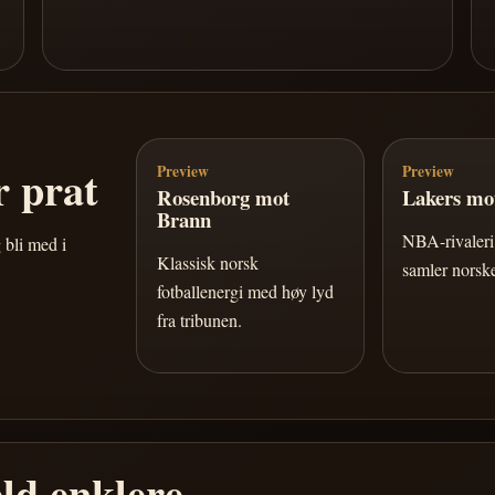
 prat
Preview
Preview
Rosenborg mot
Lakers mot
Brann
NBA-rivaleri 
 bli med i
Klassisk norsk
samler norske
fotballenergi med høy lyd
fra tribunen.
ld enklere