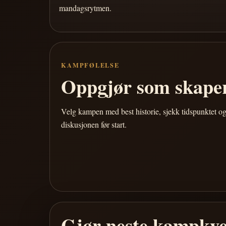
mandagsrytmen.
KAMPFØLELSE
Oppgjør som skaper
Velg kampen med best historie, sjekk tidspunktet og
diskusjonen før start.
Gjør neste kampkve