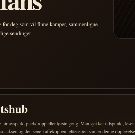
av for deg som vil finne kamper, sammenligne
vlige sendinger.
rtshub
e før avspark, puckdropp eller første gong. Man sjekker tidspunkt, les
 snacksen og den sene kaffekoppen. eliteserien samler denne opplevelsen