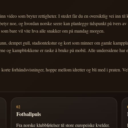
nn video som bryter rettigheter. I stedet får du en oversiktlig vei inn til
e betyr noe, og hvordan norske seere kan planlegge tidspunkt på tvers av
eg som bare vil vite hva alle snakker om på mandag morgen.
n, dempet gull, stadiontekstur og kort som minner om gamle kampplakate
ortene og kampblokkene er raske å bruke på mobil. Alle undersidene har
e korte forhåndsvisninger, hoppe mellom idretter og bli med i praten. 
02
Fotballpuls
Fra norske klubbfølelser til store europeiske kvelder.