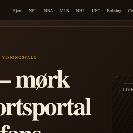
Hjem
NFL
NBA
MLB
NHL
UFC
Boksing
Co
E VISNINGSVALG
n – mørk
LIV
ortsportal
 fans