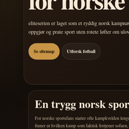
eliteserien er laget som et ryddig norsk kampn
oppgjør og prate sport uten rotete løfter om ulo
Se sitemap
Utforsk fotball
En trygg norsk spo
For norske sportsfans starter ofte kampkvelden leng
finner ut hvilken kamp som faktisk fortjener sofaen,