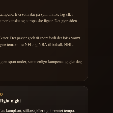
 kampene: hva som står på spill, hvilke lag eller
 amerikanske og europeiske ligaer. Det gjør siden
r. Det passer godt til sport fordi det føles varmt,
 egne temaer, fra NFL og NBA til fotball, NHL,
Velg en sport under, sammenlign kampene og gjør deg
03
Fight night
Les kampkort, stilforskjeller og forventet tempo.