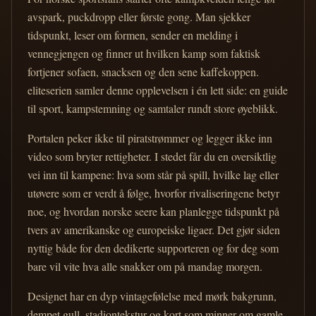
avspark, puckdropp eller første gong. Man sjekker
tidspunkt, leser om formen, sender en melding i
vennegjengen og finner ut hvilken kamp som faktisk
fortjener sofaen, snacksen og den sene kaffekoppen.
eliteserien samler denne opplevelsen i én lett side: en guide
til sport, kampstemning og samtaler rundt store øyeblikk.
Portalen peker ikke til piratstrømmer og legger ikke inn
video som bryter rettigheter. I stedet får du en oversiktlig
vei inn til kampene: hva som står på spill, hvilke lag eller
utøvere som er verdt å følge, hvorfor rivaliseringene betyr
noe, og hvordan norske seere kan planlegge tidspunkt på
tvers av amerikanske og europeiske ligaer. Det gjør siden
nyttig både for den dedikerte supporteren og for deg som
bare vil vite hva alle snakker om på mandag morgen.
Designet har en dyp vintagefølelse med mørk bakgrunn,
dempet gull, stadiontekstur og kort som minner om gamle