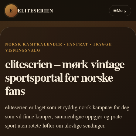
E
ELITESERIEN
☰
Meny
NORSK KAMPKALENDER • FANPRAT • TRYGGE
VISNINGSVALG
eliteserien – mørk vintage
sportsportal for norske
fans
eliteserien er laget som et ryddig norsk kampnav for deg
som vil finne kamper, sammenligne oppgjør og prate
sport uten rotete løfter om ulovlige sendinger.