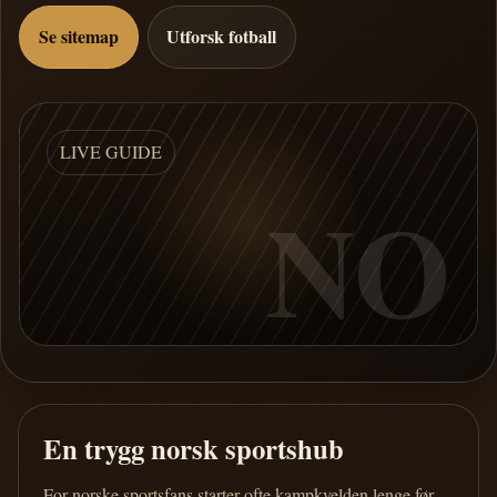
Se sitemap
Utforsk fotball
LIVE GUIDE
NO
En trygg norsk sportshub
For norske sportsfans starter ofte kampkvelden lenge før