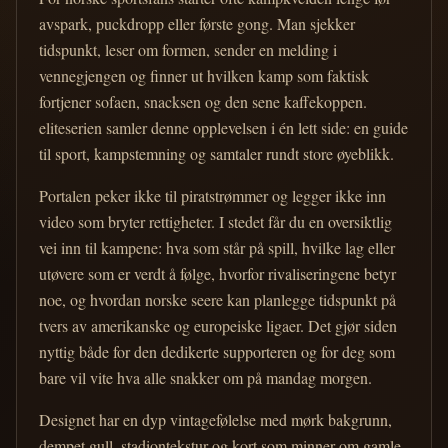
avspark, puckdropp eller første gong. Man sjekker
tidspunkt, leser om formen, sender en melding i
vennegjengen og finner ut hvilken kamp som faktisk
fortjener sofaen, snacksen og den sene kaffekoppen.
eliteserien samler denne opplevelsen i én lett side: en guide
til sport, kampstemning og samtaler rundt store øyeblikk.
Portalen peker ikke til piratstrømmer og legger ikke inn
video som bryter rettigheter. I stedet får du en oversiktlig
vei inn til kampene: hva som står på spill, hvilke lag eller
utøvere som er verdt å følge, hvorfor rivaliseringene betyr
noe, og hvordan norske seere kan planlegge tidspunkt på
tvers av amerikanske og europeiske ligaer. Det gjør siden
nyttig både for den dedikerte supporteren og for deg som
bare vil vite hva alle snakker om på mandag morgen.
Designet har en dyp vintagefølelse med mørk bakgrunn,
dempet gull, stadiontekstur og kort som minner om gamle