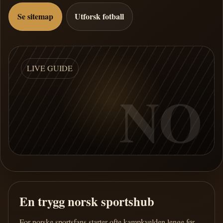
Se sitemap
Utforsk fotball
LIVE GUIDE
NO
En trygg norsk sportshub
For norske sportsfans starter ofte kampkvelden lenge før