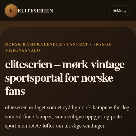
E
ELITESERIEN
☰
Meny
NORSK KAMPKALENDER • FANPRAT • TRYGGE
VISNINGSVALG
eliteserien – mørk vintage
sportsportal for norske
fans
eliteserien er laget som et ryddig norsk kampnav for deg
som vil finne kamper, sammenligne oppgjør og prate
sport uten rotete løfter om ulovlige sendinger.