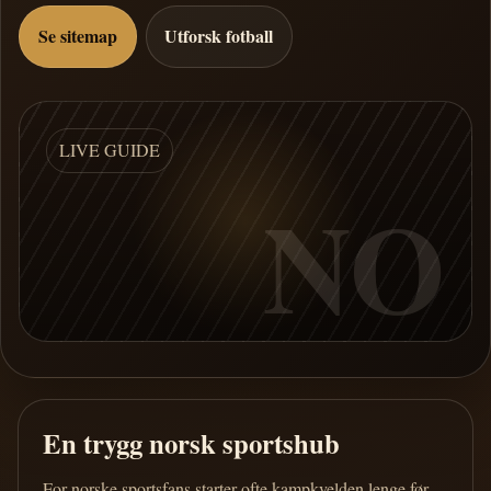
Se sitemap
Utforsk fotball
LIVE GUIDE
NO
En trygg norsk sportshub
For norske sportsfans starter ofte kampkvelden lenge før