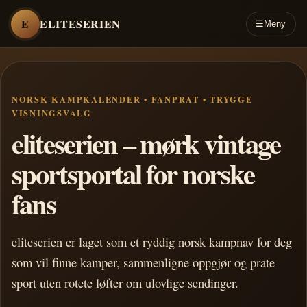
E
ELITESERIEN
☰
Meny
NORSK KAMPKALENDER • FANPRAT • TRYGGE
VISNINGSVALG
eliteserien – mørk vintage
sportsportal for norske
fans
eliteserien er laget som et ryddig norsk kampnav for deg
som vil finne kamper, sammenligne oppgjør og prate
sport uten rotete løfter om ulovlige sendinger.