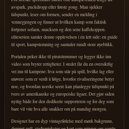
avspark, puckdropp eller første gong. Man sjekker
tidspunkt, leser om formen, sender en melding i
vennegjengen og finner ut hvilken kamp som faktisk
fortjener sofaen, snacksen og den sene kaffekoppen.
eliteserien samler denne opplevelsen i én lett side: en guide
til sport, kampstemning og samtaler rundt store øyeblikk.
Portalen peker ikke til piratstrømmer og legger ikke inn
video som bryter rettigheter. I stedet får du en oversiktlig
vei inn til kampene: hva som står på spill, hvilke lag eller
utøvere som er verdt å følge, hvorfor rivaliseringene betyr
noe, og hvordan norske seere kan planlegge tidspunkt på
tvers av amerikanske og europeiske ligaer. Det gjør siden
nyttig både for den dedikerte supporteren og for deg som
bare vil vite hva alle snakker om på mandag morgen.
Designet har en dyp vintagefølelse med mørk bakgrunn,
dempet gull, stadiontekstur og kort som minner om gamle