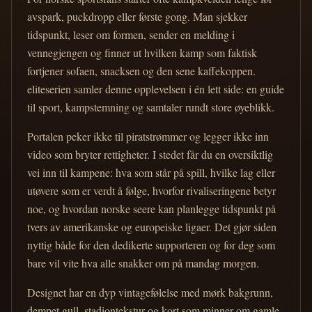
avspark, puckdropp eller første gong. Man sjekker
tidspunkt, leser om formen, sender en melding i
vennegjengen og finner ut hvilken kamp som faktisk
fortjener sofaen, snacksen og den sene kaffekoppen.
eliteserien samler denne opplevelsen i én lett side: en guide
til sport, kampstemning og samtaler rundt store øyeblikk.
Portalen peker ikke til piratstrømmer og legger ikke inn
video som bryter rettigheter. I stedet får du en oversiktlig
vei inn til kampene: hva som står på spill, hvilke lag eller
utøvere som er verdt å følge, hvorfor rivaliseringene betyr
noe, og hvordan norske seere kan planlegge tidspunkt på
tvers av amerikanske og europeiske ligaer. Det gjør siden
nyttig både for den dedikerte supporteren og for deg som
bare vil vite hva alle snakker om på mandag morgen.
Designet har en dyp vintagefølelse med mørk bakgrunn,
dempet gull, stadiontekstur og kort som minner om gamle