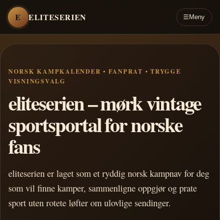
E
ELITESERIEN
☰
Meny
NORSK KAMPKALENDER • FANPRAT • TRYGGE
VISNINGSVALG
eliteserien – mørk vintage
sportsportal for norske
fans
eliteserien er laget som et ryddig norsk kampnav for deg
som vil finne kamper, sammenligne oppgjør og prate
sport uten rotete løfter om ulovlige sendinger.