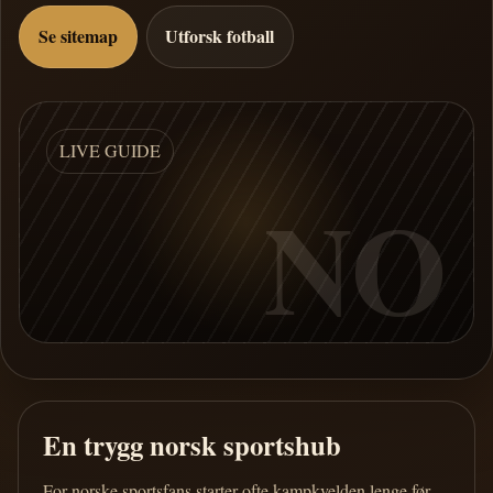
Se sitemap
Utforsk fotball
LIVE GUIDE
NO
En trygg norsk sportshub
For norske sportsfans starter ofte kampkvelden lenge før