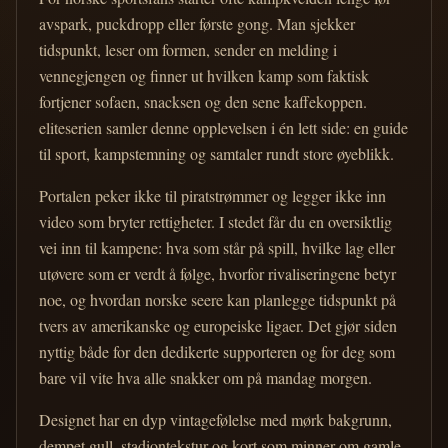
avspark, puckdropp eller første gong. Man sjekker
tidspunkt, leser om formen, sender en melding i
vennegjengen og finner ut hvilken kamp som faktisk
fortjener sofaen, snacksen og den sene kaffekoppen.
eliteserien samler denne opplevelsen i én lett side: en guide
til sport, kampstemning og samtaler rundt store øyeblikk.
Portalen peker ikke til piratstrømmer og legger ikke inn
video som bryter rettigheter. I stedet får du en oversiktlig
vei inn til kampene: hva som står på spill, hvilke lag eller
utøvere som er verdt å følge, hvorfor rivaliseringene betyr
noe, og hvordan norske seere kan planlegge tidspunkt på
tvers av amerikanske og europeiske ligaer. Det gjør siden
nyttig både for den dedikerte supporteren og for deg som
bare vil vite hva alle snakker om på mandag morgen.
Designet har en dyp vintagefølelse med mørk bakgrunn,
dempet gull, stadiontekstur og kort som minner om gamle