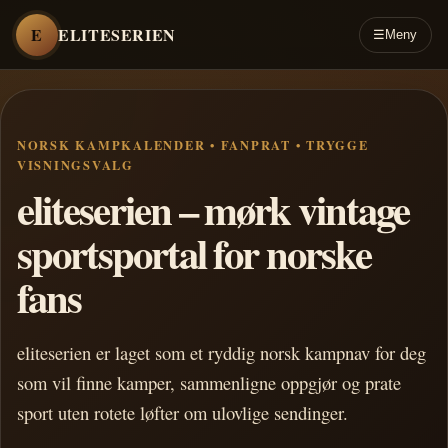
E
ELITESERIEN
☰
Meny
NORSK KAMPKALENDER • FANPRAT • TRYGGE
VISNINGSVALG
eliteserien – mørk vintage
sportsportal for norske
fans
eliteserien er laget som et ryddig norsk kampnav for deg
som vil finne kamper, sammenligne oppgjør og prate
sport uten rotete løfter om ulovlige sendinger.