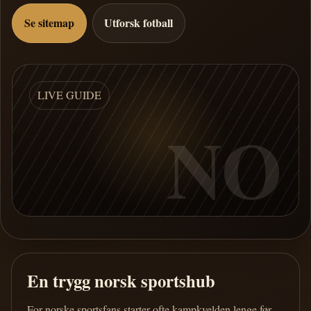
Se sitemap
Utforsk fotball
LIVE GUIDE
NO
En trygg norsk sportshub
For norske sportsfans starter ofte kampkvelden lenge før