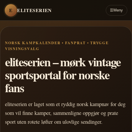
E
ELITESERIEN
☰
Meny
NORSK KAMPKALENDER • FANPRAT • TRYGGE
VISNINGSVALG
eliteserien – mørk vintage
sportsportal for norske
fans
eliteserien er laget som et ryddig norsk kampnav for deg
som vil finne kamper, sammenligne oppgjør og prate
sport uten rotete løfter om ulovlige sendinger.