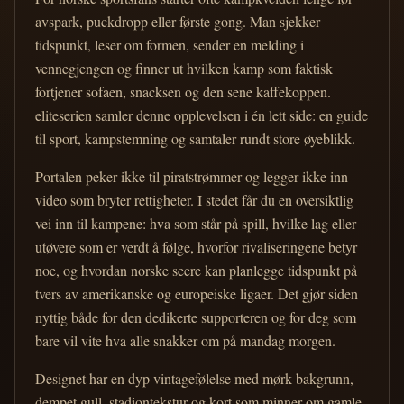
avspark, puckdropp eller første gong. Man sjekker
tidspunkt, leser om formen, sender en melding i
vennegjengen og finner ut hvilken kamp som faktisk
fortjener sofaen, snacksen og den sene kaffekoppen.
eliteserien samler denne opplevelsen i én lett side: en guide
til sport, kampstemning og samtaler rundt store øyeblikk.
Portalen peker ikke til piratstrømmer og legger ikke inn
video som bryter rettigheter. I stedet får du en oversiktlig
vei inn til kampene: hva som står på spill, hvilke lag eller
utøvere som er verdt å følge, hvorfor rivaliseringene betyr
noe, og hvordan norske seere kan planlegge tidspunkt på
tvers av amerikanske og europeiske ligaer. Det gjør siden
nyttig både for den dedikerte supporteren og for deg som
bare vil vite hva alle snakker om på mandag morgen.
Designet har en dyp vintagefølelse med mørk bakgrunn,
dempet gull, stadiontekstur og kort som minner om gamle