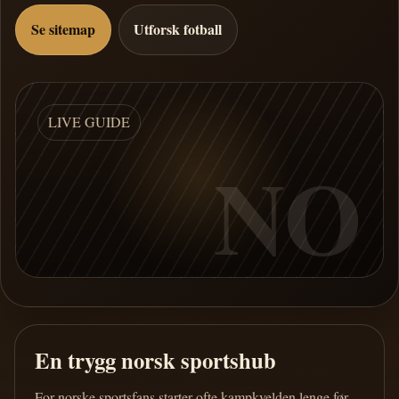
Se sitemap
Utforsk fotball
LIVE GUIDE
NO
En trygg norsk sportshub
For norske sportsfans starter ofte kampkvelden lenge før