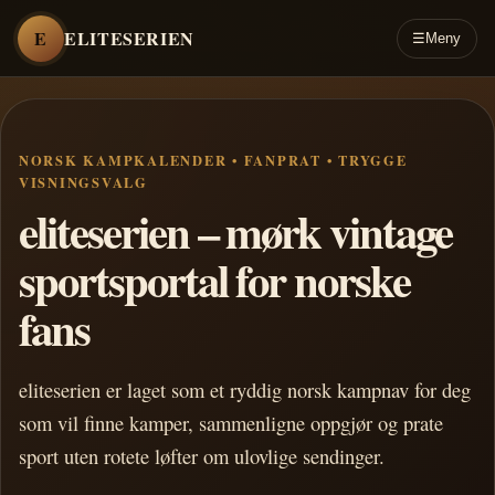
E
ELITESERIEN
☰
Meny
NORSK KAMPKALENDER • FANPRAT • TRYGGE
VISNINGSVALG
eliteserien – mørk vintage
sportsportal for norske
fans
eliteserien er laget som et ryddig norsk kampnav for deg
som vil finne kamper, sammenligne oppgjør og prate
sport uten rotete løfter om ulovlige sendinger.