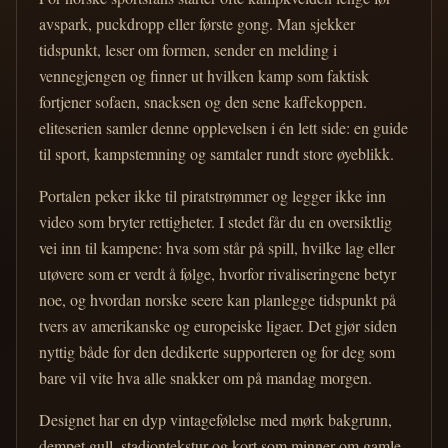
avspark, puckdropp eller første gong. Man sjekker
tidspunkt, leser om formen, sender en melding i
vennegjengen og finner ut hvilken kamp som faktisk
fortjener sofaen, snacksen og den sene kaffekoppen.
eliteserien samler denne opplevelsen i én lett side: en guide
til sport, kampstemning og samtaler rundt store øyeblikk.
Portalen peker ikke til piratstrømmer og legger ikke inn
video som bryter rettigheter. I stedet får du en oversiktlig
vei inn til kampene: hva som står på spill, hvilke lag eller
utøvere som er verdt å følge, hvorfor rivaliseringene betyr
noe, og hvordan norske seere kan planlegge tidspunkt på
tvers av amerikanske og europeiske ligaer. Det gjør siden
nyttig både for den dedikerte supporteren og for deg som
bare vil vite hva alle snakker om på mandag morgen.
Designet har en dyp vintagefølelse med mørk bakgrunn,
dempet gull, stadiontekstur og kort som minner om gamle