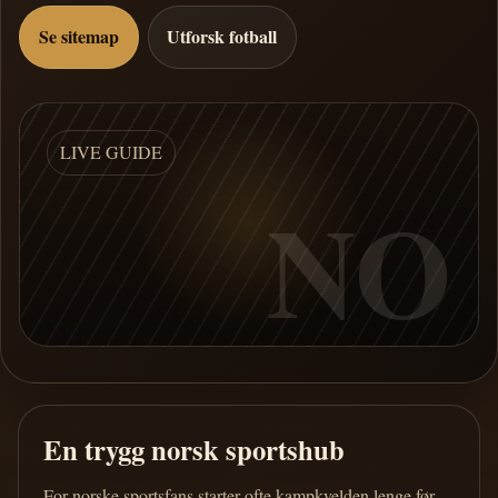
Se sitemap
Utforsk fotball
LIVE GUIDE
NO
En trygg norsk sportshub
For norske sportsfans starter ofte kampkvelden lenge før