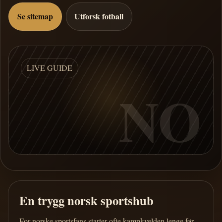
Se sitemap
Utforsk fotball
LIVE GUIDE
NO
En trygg norsk sportshub
For norske sportsfans starter ofte kampkvelden lenge før