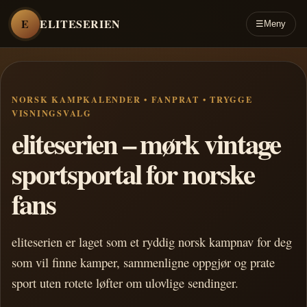
E
ELITESERIEN
☰
Meny
NORSK KAMPKALENDER • FANPRAT • TRYGGE
VISNINGSVALG
eliteserien – mørk vintage
sportsportal for norske
fans
eliteserien er laget som et ryddig norsk kampnav for deg
som vil finne kamper, sammenligne oppgjør og prate
sport uten rotete løfter om ulovlige sendinger.