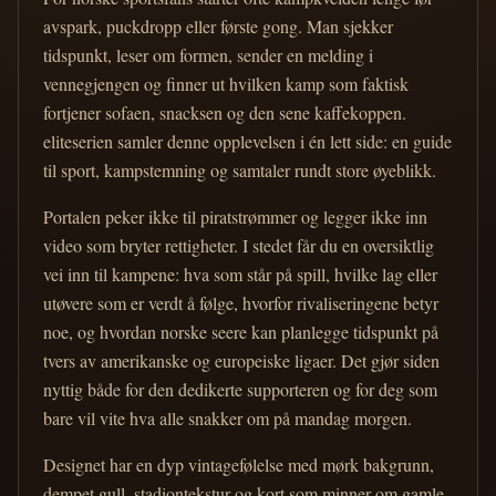
avspark, puckdropp eller første gong. Man sjekker
tidspunkt, leser om formen, sender en melding i
vennegjengen og finner ut hvilken kamp som faktisk
fortjener sofaen, snacksen og den sene kaffekoppen.
eliteserien samler denne opplevelsen i én lett side: en guide
til sport, kampstemning og samtaler rundt store øyeblikk.
Portalen peker ikke til piratstrømmer og legger ikke inn
video som bryter rettigheter. I stedet får du en oversiktlig
vei inn til kampene: hva som står på spill, hvilke lag eller
utøvere som er verdt å følge, hvorfor rivaliseringene betyr
noe, og hvordan norske seere kan planlegge tidspunkt på
tvers av amerikanske og europeiske ligaer. Det gjør siden
nyttig både for den dedikerte supporteren og for deg som
bare vil vite hva alle snakker om på mandag morgen.
Designet har en dyp vintagefølelse med mørk bakgrunn,
dempet gull, stadiontekstur og kort som minner om gamle