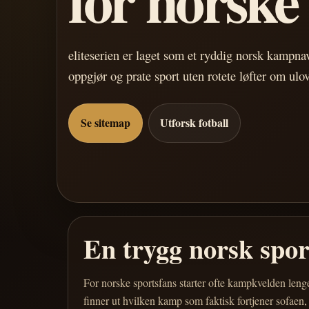
eliteserien er laget som et ryddig norsk kampn
oppgjør og prate sport uten rotete løfter om ulo
Se sitemap
Utforsk fotball
En trygg norsk spo
For norske sportsfans starter ofte kampkvelden leng
finner ut hvilken kamp som faktisk fortjener sofaen,