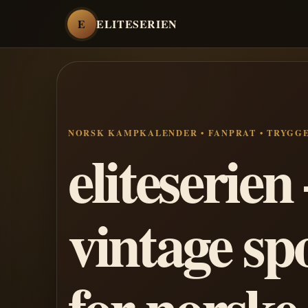
E
ELITESERIEN
NORSK KAMPKALENDER • FANPRAT • TRYGG
eliteserie
vintage sp
for norske