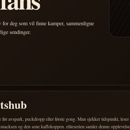
av for deg som vil finne kamper, sammenligne
vlige sendinger.
rtshub
e før avspark, puckdropp eller første gong. Man sjekker tidspunkt, les
 snacksen og den sene kaffekoppen. eliteserien samler denne opplevelsen