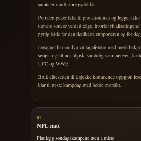
samtaler rundt store øyeblikk.
Portalen peker ikke til piratstrømmer og legger ikke i
utøvere som er verdt å følge, hvorfor rivaliseringen
nyttig både for den dedikerte supporteren og for d
Designet har en dyp vintagefølelse med mørk bakgrun
seriøst og litt nostalgisk, samtidig som menyen, k
UFC og WWE.
Bruk eliteserien til å sjekke kommende oppgjør, les
klar til neste kampdag med bedre oversikt.
01
NFL natt
Planlegg søndagskampene uten å miste