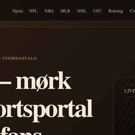
Hjem
NFL
NBA
MLB
NHL
UFC
Boksing
Co
E VISNINGSVALG
n – mørk
LIV
ortsportal
 fans