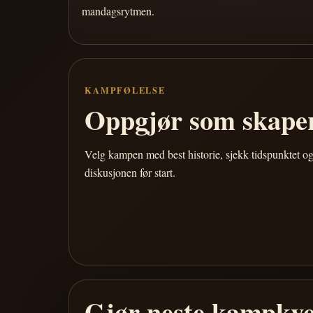
mandagsrytmen.
KAMPFØLELSE
Oppgjør som skaper
Velg kampen med best historie, sjekk tidspunktet og
diskusjonen før start.
Gjør neste kampkve