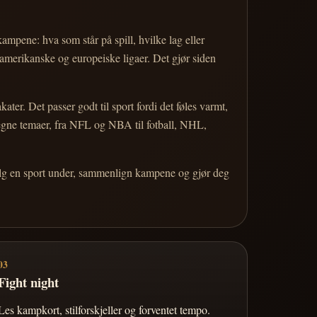
 kampene: hva som står på spill, hvilke lag eller
 amerikanske og europeiske ligaer. Det gjør siden
r. Det passer godt til sport fordi det føles varmt,
 egne temaer, fra NFL og NBA til fotball, NHL,
Velg en sport under, sammenlign kampene og gjør deg
03
Fight night
Les kampkort, stilforskjeller og forventet tempo.