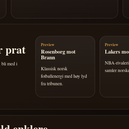
 prat
Preview
Preview
Rosenborg mot
Lakers mot
Brann
NBA-rivaleri 
 bli med i
Klassisk norsk
samler norske
fotballenergi med høy lyd
fra tribunen.
ld enklere