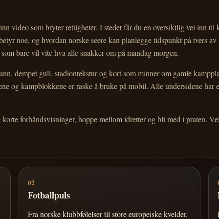
nn video som bryter rettigheter. I stedet får du en oversiktlig vei inn til
e betyr noe, og hvordan norske seere kan planlegge tidspunkt på tvers av
eg som bare vil vite hva alle snakker om på mandag morgen.
n, dempet gull, stadiontekstur og kort som minner om gamle kampplakate
ortene og kampblokkene er raske å bruke på mobil. Alle undersidene har
e korte forhåndsvisninger, hoppe mellom idretter og bli med i praten. 
02
Fotballpuls
Fra norske klubbfølelser til store europeiske kvelder.