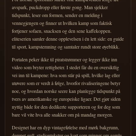
avspark, puckdropp eller første gong. Man sjekker
tidspunkt, leser om formen, sender en melding i
vennegjengen og finner ut hvilken kamp som faktisk
fortjener sofaen, snacksen og den sene kaffekoppen.
eliteserien samler denne opplevelsen i én lett side: en guide
til sport, kampstemning og samtaler rundt store øyeblikk.
Portalen peker ikke til piratstrømmer og legger ikke inn
video som bryter rettigheter. I stedet får du en oversiktlig
vei inn til kampene: hva som står på spill, hvilke lag eller
utøvere som er verdt å følge, hvorfor rivaliseringene betyr
noe, og hvordan norske seere kan planlegge tidspunkt på
tvers av amerikanske og europeiske ligaer. Det gjør siden
nyttig både for den dedikerte supporteren og for deg som
bare vil vite hva alle snakker om på mandag morgen.
Designet har en dyp vintagefølelse med mørk bakgrunn,
dempet gull, stadiontekstur og kort som minner om gamle