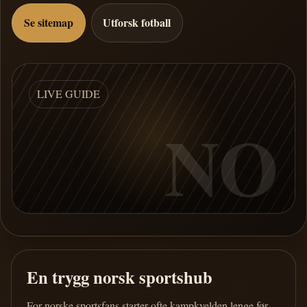
Se sitemap
Utforsk fotball
LIVE GUIDE
NO
En trygg norsk sportshub
For norske sportsfans starter ofte kampkvelden lenge før