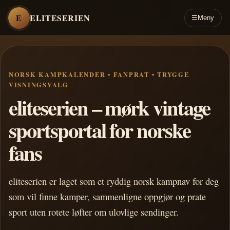
E
ELITESERIEN
☰
Meny
NORSK KAMPKALENDER • FANPRAT • TRYGGE
VISNINGSVALG
eliteserien – mørk vintage
sportsportal for norske
fans
eliteserien er laget som et ryddig norsk kampnav for deg
som vil finne kamper, sammenligne oppgjør og prate
sport uten rotete løfter om ulovlige sendinger.