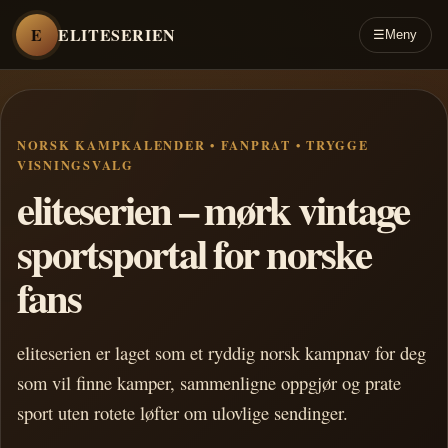
E
ELITESERIEN
☰
Meny
NORSK KAMPKALENDER • FANPRAT • TRYGGE
VISNINGSVALG
eliteserien – mørk vintage
sportsportal for norske
fans
eliteserien er laget som et ryddig norsk kampnav for deg
som vil finne kamper, sammenligne oppgjør og prate
sport uten rotete løfter om ulovlige sendinger.