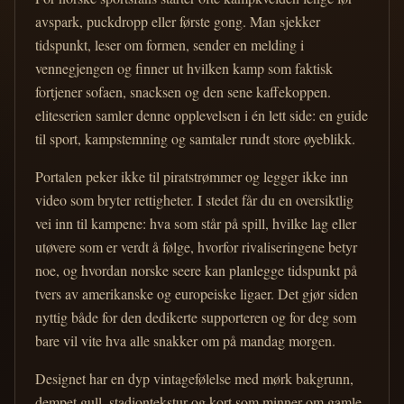
avspark, puckdropp eller første gong. Man sjekker
tidspunkt, leser om formen, sender en melding i
vennegjengen og finner ut hvilken kamp som faktisk
fortjener sofaen, snacksen og den sene kaffekoppen.
eliteserien samler denne opplevelsen i én lett side: en guide
til sport, kampstemning og samtaler rundt store øyeblikk.
Portalen peker ikke til piratstrømmer og legger ikke inn
video som bryter rettigheter. I stedet får du en oversiktlig
vei inn til kampene: hva som står på spill, hvilke lag eller
utøvere som er verdt å følge, hvorfor rivaliseringene betyr
noe, og hvordan norske seere kan planlegge tidspunkt på
tvers av amerikanske og europeiske ligaer. Det gjør siden
nyttig både for den dedikerte supporteren og for deg som
bare vil vite hva alle snakker om på mandag morgen.
Designet har en dyp vintagefølelse med mørk bakgrunn,
dempet gull, stadiontekstur og kort som minner om gamle