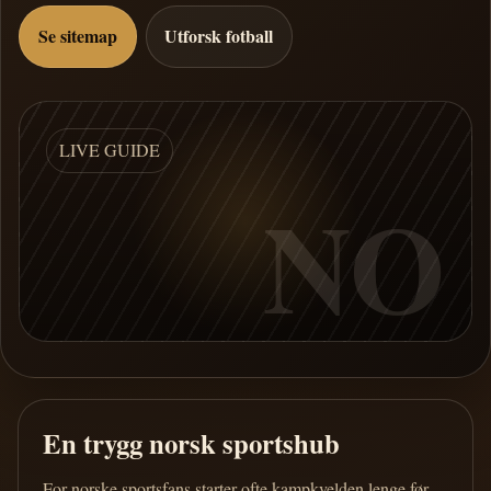
Se sitemap
Utforsk fotball
LIVE GUIDE
NO
En trygg norsk sportshub
For norske sportsfans starter ofte kampkvelden lenge før