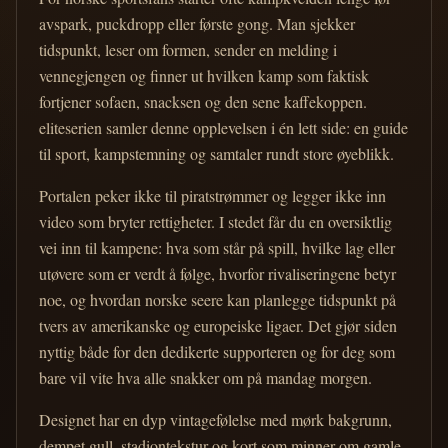
avspark, puckdropp eller første gong. Man sjekker
tidspunkt, leser om formen, sender en melding i
vennegjengen og finner ut hvilken kamp som faktisk
fortjener sofaen, snacksen og den sene kaffekoppen.
eliteserien samler denne opplevelsen i én lett side: en guide
til sport, kampstemning og samtaler rundt store øyeblikk.
Portalen peker ikke til piratstrømmer og legger ikke inn
video som bryter rettigheter. I stedet får du en oversiktlig
vei inn til kampene: hva som står på spill, hvilke lag eller
utøvere som er verdt å følge, hvorfor rivaliseringene betyr
noe, og hvordan norske seere kan planlegge tidspunkt på
tvers av amerikanske og europeiske ligaer. Det gjør siden
nyttig både for den dedikerte supporteren og for deg som
bare vil vite hva alle snakker om på mandag morgen.
Designet har en dyp vintagefølelse med mørk bakgrunn,
dempet gull, stadiontekstur og kort som minner om gamle