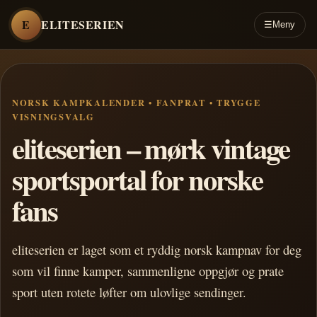
E
ELITESERIEN
☰
Meny
NORSK KAMPKALENDER • FANPRAT • TRYGGE
VISNINGSVALG
eliteserien – mørk vintage
sportsportal for norske
fans
eliteserien er laget som et ryddig norsk kampnav for deg
som vil finne kamper, sammenligne oppgjør og prate
sport uten rotete løfter om ulovlige sendinger.