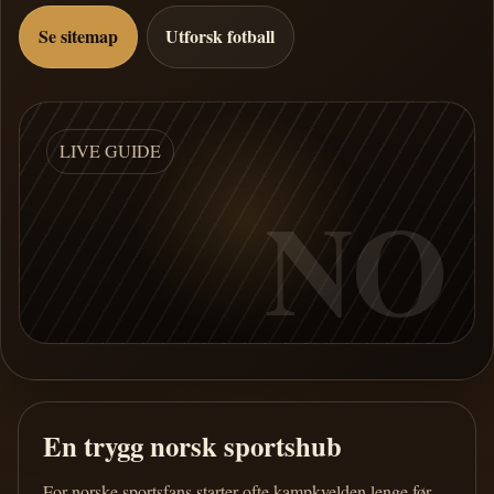
Se sitemap
Utforsk fotball
LIVE GUIDE
NO
En trygg norsk sportshub
For norske sportsfans starter ofte kampkvelden lenge før