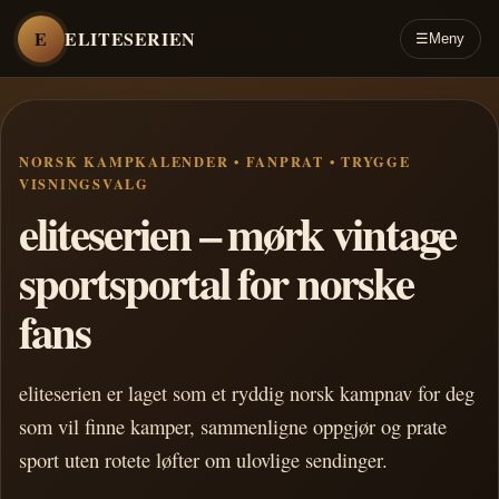
E
ELITESERIEN
☰
Meny
NORSK KAMPKALENDER • FANPRAT • TRYGGE
VISNINGSVALG
eliteserien – mørk vintage
sportsportal for norske
fans
eliteserien er laget som et ryddig norsk kampnav for deg
som vil finne kamper, sammenligne oppgjør og prate
sport uten rotete løfter om ulovlige sendinger.