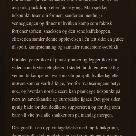
avspark, puckdropp eller første gong. Man sjekker
tidspunkt, leser om formen, sender en melding i
vennegjengen og finner ut hvilken kamp som faktisk
fortjener sofaen, snacksen og den sene kaffekoppen.
eliteserien samler denne opplevelsen i én lett side: en guide
til sport, kampstemning og samtaler rundt store øyeblikk.
Portalen peker ikke til piratstrømmer og legger ikke inn
video som bryter rettigheter. I stedet får du en oversiktlig
vei inn til kampene: hva som står på spill, hvilke lag eller
utøvere som er verdt å følge, hvorfor rivaliseringene betyr
noe, og hvordan norske seere kan planlegge tidspunkt på
tvers av amerikanske og europeiske ligaer. Det gjør siden
nyttig både for den dedikerte supporteren og for deg som
bare vil vite hva alle snakker om på mandag morgen.
Designet har en dyp vintagefølelse med mørk bakgrunn,
dempet gull, stadiontekstur og kort som minner om gamle