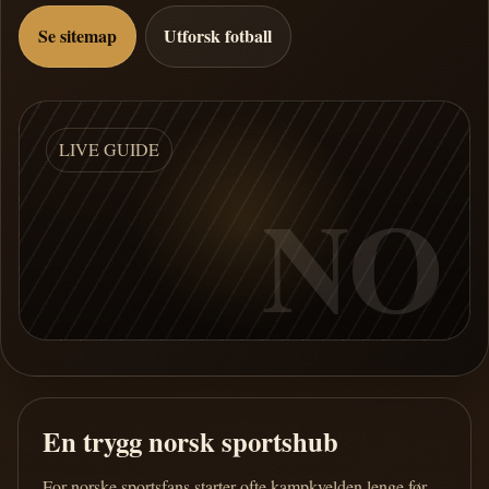
Se sitemap
Utforsk fotball
LIVE GUIDE
NO
En trygg norsk sportshub
For norske sportsfans starter ofte kampkvelden lenge før