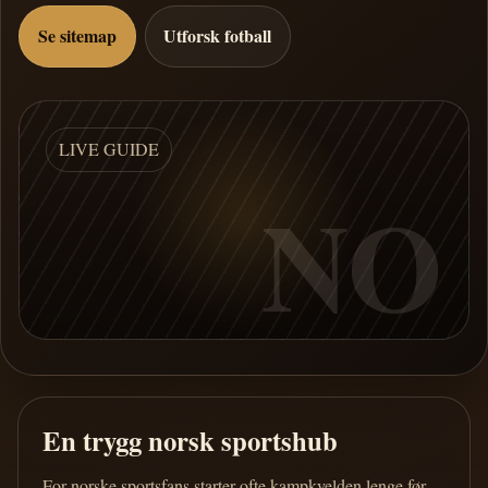
Se sitemap
Utforsk fotball
LIVE GUIDE
NO
En trygg norsk sportshub
For norske sportsfans starter ofte kampkvelden lenge før