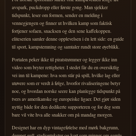
avspark, puckdropp eller første gong. Man sjekker
tidspunkt, leser om formen, sender en melding i
vennegjengen og finner ut hvilken kamp som faktisk
fortjener sofaen, snacksen og den sene kaffekoppen.
eliteserien samler denne opplevelsen i én lett side: en guide
til sport, kampstemning og samtaler rundt store øyeblikk.
Portalen peker ikke til piratstrømmer og legger ikke inn
video som bryter rettigheter. I stedet får du en oversiktlig
vei inn til kampene: hva som står på spill, hvilke lag eller
utøvere som er verdt å følge, hvorfor rivaliseringene betyr
noe, og hvordan norske seere kan planlegge tidspunkt på
tvers av amerikanske og europeiske ligaer. Det gjør siden
nyttig både for den dedikerte supporteren og for deg som
bare vil vite hva alle snakker om på mandag morgen.
Designet har en dyp vintagefølelse med mørk bakgrunn,
dempet gull, stadiontekstur og kort som minner om gamle