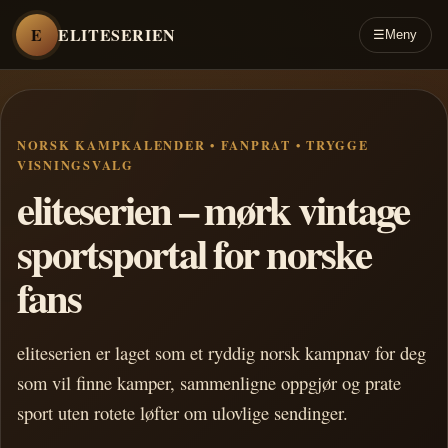
E
ELITESERIEN
☰
Meny
NORSK KAMPKALENDER • FANPRAT • TRYGGE
VISNINGSVALG
eliteserien – mørk vintage
sportsportal for norske
fans
eliteserien er laget som et ryddig norsk kampnav for deg
som vil finne kamper, sammenligne oppgjør og prate
sport uten rotete løfter om ulovlige sendinger.