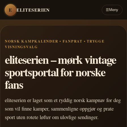
E
ELITESERIEN
☰
Meny
NORSK KAMPKALENDER • FANPRAT • TRYGGE
VISNINGSVALG
eliteserien – mørk vintage
sportsportal for norske
fans
eliteserien er laget som et ryddig norsk kampnav for deg
som vil finne kamper, sammenligne oppgjør og prate
sport uten rotete løfter om ulovlige sendinger.