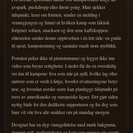
avspark, puckdropp eller første gong. Man sjekker
tidspunkt, leser om formen, sender en melding i
vennegjengen og finner ut hvilken kamp som faktisk
fortjener sofaen, snacksen og den sene kaffekoppen.
eliteserien samler denne opplevelsen i én lett side: en guide
til sport, kampstemning og samtaler rundt store øyeblikk.
Portalen peker ikke til piratstrømmer og legger ikke inn
video som bryter rettigheter. I stedet får du en oversiktlig
vei inn til kampene: hva som står på spill, hvilke lag eller
utøvere som er verdt å følge, hvorfor rivaliseringene betyr
noe, og hvordan norske seere kan planlegge tidspunkt på
tvers av amerikanske og europeiske ligaer. Det gjør siden
nyttig både for den dedikerte supporteren og for deg som
bare vil vite hva alle snakker om på mandag morgen.
Designet har en dyp vintagefølelse med mørk bakgrunn,
dempet gull, stadiontekstur og kort som minner om gamle