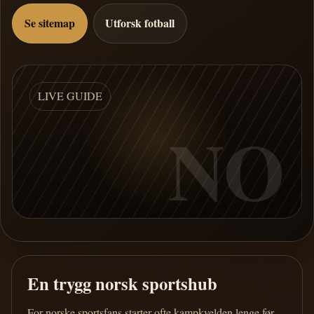
Se sitemap
Utforsk fotball
LIVE GUIDE
NO
En trygg norsk sportshub
For norske sportsfans starter ofte kampkvelden lenge før