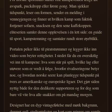
avspark, puckdropp eller første gong. Man sjekker
tidspunkt, leser om formen, sender en melding i
vennegjengen og finner ut hvilken kamp som faktisk
fortjener sofaen, snacksen og den sene kaffekoppen.
eliteserien samler denne opplevelsen i én lett side: en guide
til sport, kampstemning og samtaler rundt store øyeblikk.
Portalen peker ikke til piratstrømmer og legger ikke inn
video som bryter rettigheter. I stedet får du en oversiktlig
vei inn til kampene: hva som står på spill, hvilke lag eller
utøvere som er verdt å følge, hvorfor rivaliseringene betyr
noe, og hvordan norske seere kan planlegge tidspunkt på
tvers av amerikanske og europeiske ligaer. Det gjør siden
nyttig både for den dedikerte supporteren og for deg som
bare vil vite hva alle snakker om på mandag morgen.
Designet har en dyp vintagefølelse med mørk bakgrunn,
dempet gull, stadiontekstur og kort som minner om gamle