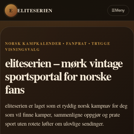
E
ELITESERIEN
☰
Meny
NORSK KAMPKALENDER • FANPRAT • TRYGGE
VISNINGSVALG
eliteserien – mørk vintage
sportsportal for norske
fans
eliteserien er laget som et ryddig norsk kampnav for deg
som vil finne kamper, sammenligne oppgjør og prate
sport uten rotete løfter om ulovlige sendinger.