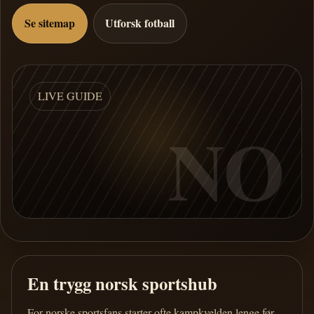
Se sitemap
Utforsk fotball
LIVE GUIDE
NO
En trygg norsk sportshub
For norske sportsfans starter ofte kampkvelden lenge før