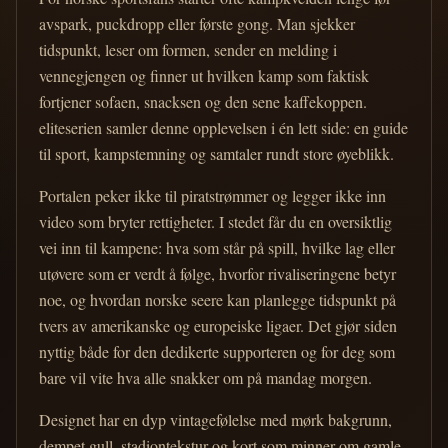
avspark, puckdropp eller første gong. Man sjekker
tidspunkt, leser om formen, sender en melding i
vennegjengen og finner ut hvilken kamp som faktisk
fortjener sofaen, snacksen og den sene kaffekoppen.
eliteserien samler denne opplevelsen i én lett side: en guide
til sport, kampstemning og samtaler rundt store øyeblikk.
Portalen peker ikke til piratstrømmer og legger ikke inn
video som bryter rettigheter. I stedet får du en oversiktlig
vei inn til kampene: hva som står på spill, hvilke lag eller
utøvere som er verdt å følge, hvorfor rivaliseringene betyr
noe, og hvordan norske seere kan planlegge tidspunkt på
tvers av amerikanske og europeiske ligaer. Det gjør siden
nyttig både for den dedikerte supporteren og for deg som
bare vil vite hva alle snakker om på mandag morgen.
Designet har en dyp vintagefølelse med mørk bakgrunn,
dempet gull, stadiontekstur og kort som minner om gamle