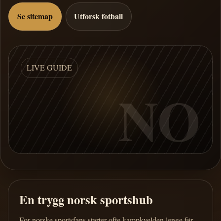
Se sitemap
Utforsk fotball
LIVE GUIDE
NO
En trygg norsk sportshub
For norske sportsfans starter ofte kampkvelden lenge før