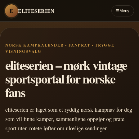
E
ELITESERIEN
☰
Meny
NORSK KAMPKALENDER • FANPRAT • TRYGGE
VISNINGSVALG
eliteserien – mørk vintage
sportsportal for norske
fans
eliteserien er laget som et ryddig norsk kampnav for deg
som vil finne kamper, sammenligne oppgjør og prate
sport uten rotete løfter om ulovlige sendinger.